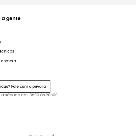
 a gente
a
técnicos
e compra
idas? Fale com a privalia
 a sábado das 8h00 às 20h00.