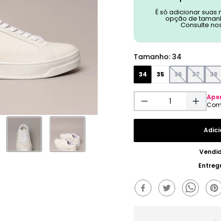
É só adicionar suas
opção de tamanh
Consulte no
Tamanho
:
34
34
35
36
37
38
Ape
Adici
Vendi
Entreg