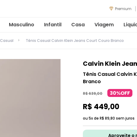
Premium
Masculino
Infantil
Casa
Viagem
Liqui
 Casual
Tênis Casual Calvin Klein Jeans Court Couro Branco
Calvin Klein Jea
Tênis Casual Calvin 
Branco
30%OFF
R$
639
,
00
R$
449
,
00
ou 5x de
R$
89
,
80
sem juros
Aproveite o 