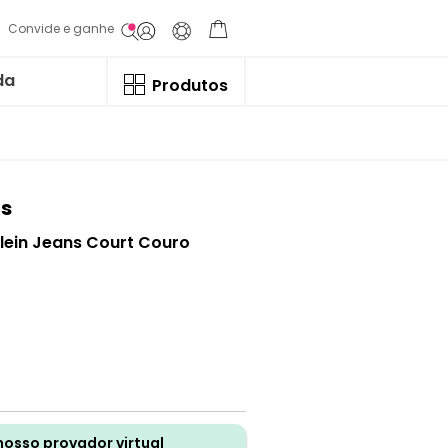
Convide e ganhe
da
Produtos
ns
Klein Jeans Court Couro
nosso provador virtual