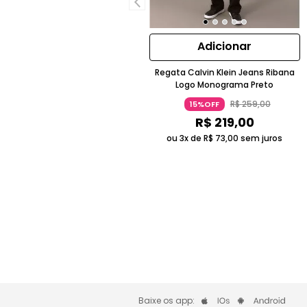
Adicionar
Regata Calvin Klein Jeans Ribana
Logo Monograma Preto
R$
259
,
00
15%OFF
R$
219
,
00
ou 3x de
R$
73
,
00
sem juros
Baixe os app: