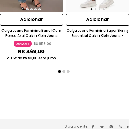
Adicionar
Adicionar
Calça Jeans Feminina Barrel Com
Calça Jeans Feminina Super Skinny
Pence Azul Calvin Klein Jeans
Essential Calvin Klein Jeans -
Marinho
R$
659
,
00
29%OFF
R$
469
,
00
ou 5x de
R$
93
,
80
sem juros
Siga a gente: