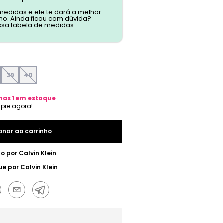
 medidas e ele te dará a melhor
o. Ainda ficou com dúvida?
ssa tabela de medidas.
39
40
nas
1
em estoque
onar ao carrinho
do por
Calvin Klein
ue por
Calvin Klein