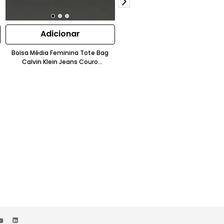
Adicionar
Adicionar
Bolsa Média Feminina Tote Bag
Bolsa Masculina Mini Sport
Calvin Klein Jeans Couro
Essentials Transversal Calvin Kle
Granulado Laranja
Jeans Caqui Claro
R$
599
,
00
50%OFF
R$
299
,
00
ou 4x de
R$
74
,
75
sem juros