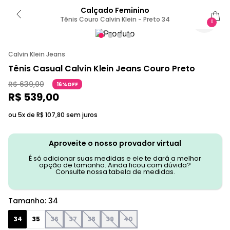
Calçado Feminino
Tênis Couro Calvin Klein - Preto 34
0
Calvin Klein Jeans
Tênis Casual Calvin Klein Jeans Couro Preto
R$
639
,
00
16%OFF
R$
539
,
00
ou 5x de
R$
107
,
80
sem juros
Aproveite o nosso provador virtual
É só adicionar suas medidas e ele te dará a melhor
opção de tamanho. Ainda ficou com dúvida?
Consulte nossa tabela de medidas.
Tamanho
:
34
34
35
36
37
38
39
40