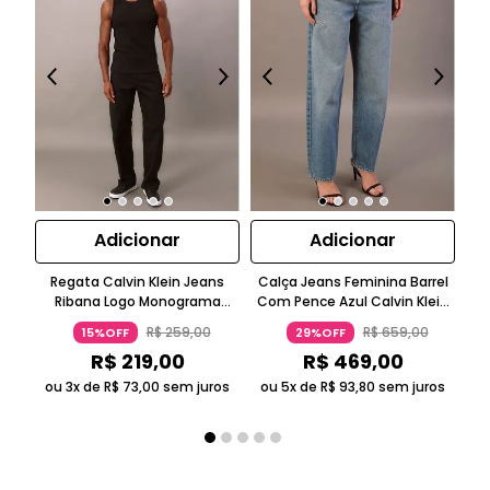
Adicionar
Adicionar
Regata Calvin Klein Jeans
Calça Jeans Feminina Barrel
Ca
Ribana Logo Monograma
Com Pence Azul Calvin Klein
Sk
Preto
Jeans
R$
259
,
00
R$
659
,
00
15%OFF
29%OFF
R$
219
,
00
R$
469
,
00
ou 3x de
R$
73
,
00
sem juros
ou 5x de
R$
93
,
80
sem juros