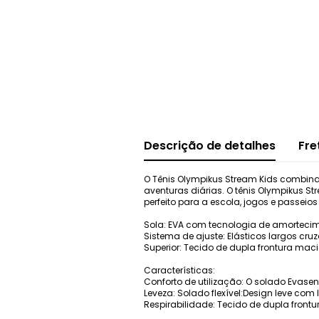
Descrição de detalhes
Fre
O Tênis Olympikus Stream Kids combina 
aventuras diárias. O tênis Olympikus S
perfeito para a escola, jogos e passeios
Sola: EVA com tecnologia de amorteci
Sistema de ajuste: Elásticos largos cru
Superior: Tecido de dupla frontura macio
Características:
Conforto de utilização: O solado Evas
Leveza: Solado flexível:Design leve com
Respirabilidade: Tecido de dupla frontu