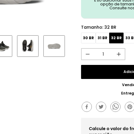
É só adicionar suas
opção de tamanh
Consulte no
Tamanho
:
32 BR
30 BR
31 BR
32 BR
33 B
Adici
Vendi
Entre