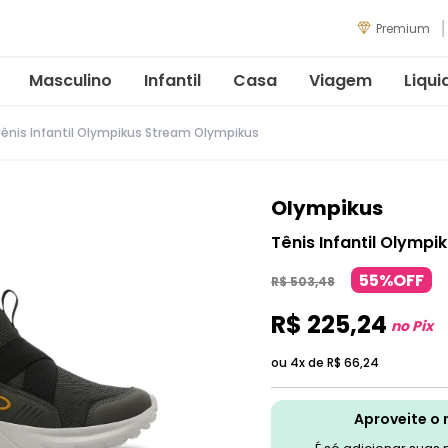
Premium
Masculino
Infantil
Casa
Viagem
Liqui
ênis Infantil Olympikus Stream Olympikus
Olympikus
Tênis Infantil Olymp
55%OFF
R$
503
,
48
R$
225
,
24
no Pix
ou 4x de
R$
66
,
24
Aproveite o 