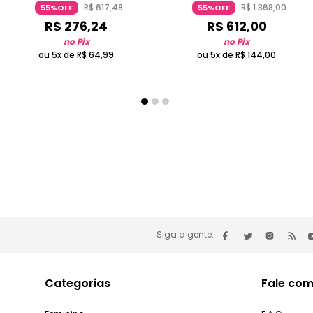
R$
617
,
48
R$
1
.
368
,
00
55%OFF
55%OFF
R$
276
,
24
R$
612
,
00
no Pix
no Pix
ou 5x de
R$
64
,
99
ou 5x de
R$
144
,
00
Siga a gente:
Categorias
Fale com