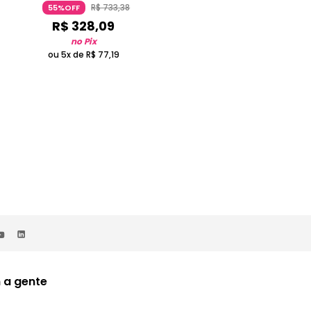
R$
733
,
38
R$
575
,
68
55%OFF
55%OFF
R$
328
,
09
R$
257
,
54
no Pix
no Pix
ou 5x de
R$
77
,
19
ou 5x de
R$
60
,
59
 a gente