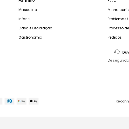
Feminino
F.A.C
Masculino
Minha cont
Infantil
Problemas 
Casa e Decoração
Processo d
Gastronomia
Pedidos
Dúv
De segunda
Reconh