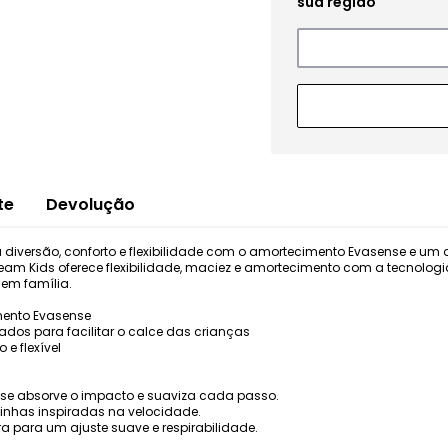
te
Devolução
diversão, conforto e flexibilidade com o amortecimento Evasense e um d
tream Kids oferece flexibilidade, maciez e amortecimento com a tecnolog
 em família.
mento Evasense
zados para facilitar o calce das crianças
 e flexível
ense absorve o impacto e suaviza cada passo.
 linhas inspiradas na velocidade.
ra para um ajuste suave e respirabilidade.