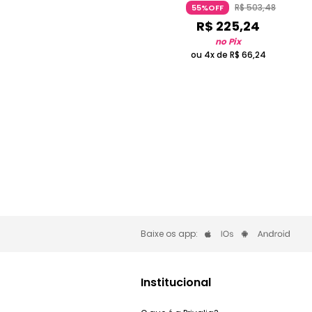
R$
503
,
48
55%OFF
R$
225
,
24
no Pix
ou 4x de
R$
66
,
24
Baixe os app:
Institucional