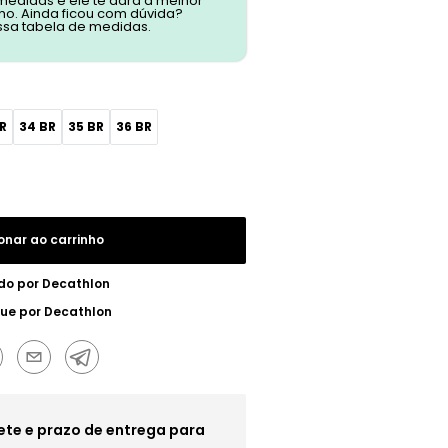
 medidas e ele te dará a melhor
o. Ainda ficou com dúvida?
ssa tabela de medidas.
R
34 BR
35 BR
36 BR
onar ao carrinho
do por
Decathlon
gue por
Decathlon