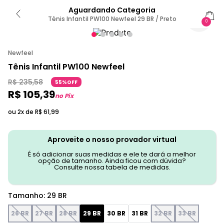
Aguardando Categoria
Tênis Infantil PW100 Newfeel 29 BR / Preto
0
Newfeel
Tênis Infantil PW100 Newfeel
R$
235
,
58
55%OFF
R$
105
,
39
no Pix
ou 2x de
R$
61
,
99
Aproveite o nosso provador virtual
É só adicionar suas medidas e ele te dará a melhor
opção de tamanho. Ainda ficou com dúvida?
Consulte nossa tabela de medidas.
Tamanho
:
29 BR
26 BR
27 BR
28 BR
29 BR
30 BR
31 BR
32 BR
33 BR