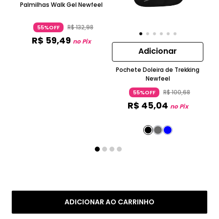
Palmilhas Walk Gel Newfeel
R$
132
,
98
55%OFF
R$
59
,
49
no Pix
Adicionar
Pochete Doleira de Trekking
Newfeel
R$
100
,
68
55%OFF
R$
45
,
04
no Pix
ADICIONAR AO CARRINHO