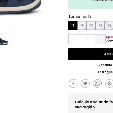
Consulte no
Tamanho
:
18
18
19
20
21
22
Ape
Adici
Vendido
Entregue