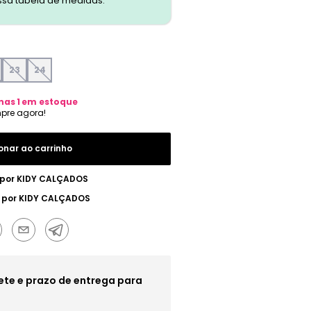
ssa tabela de medidas.
23
24
nas
1
em estoque
onar ao carrinho
 por
KIDY CALÇADOS
 por
KIDY CALÇADOS