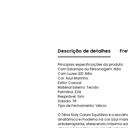
Descrição de detalhes
Fre
Principais especificações do produto:
Com Estampa ou Personagem: Não
Com Luzes LED: Não
Cor: Azul Marinho
Estilo: Casual
Material Externo: Tecido
Palmilha: EVA
Respirável: Sim
Solado: TR
Tipo de Fechamento: Velcro
O Tênis Kidy Colors Equilíbrio é a esc
anatômico e moderno na cor azul marinh
antiderrapante, oferecendo máxima aderê