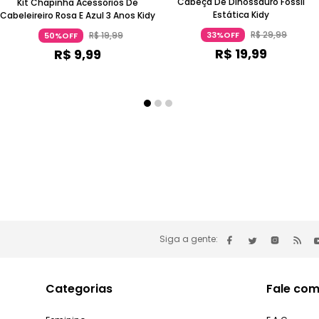
Cabeça De Dinossauro Fossil
Kit Chapinha Acessórios De
Estática Kidy
Cabeleireiro Rosa E Azul 3 Anos Kidy
R$
29
,
99
33%OFF
R$
19
,
99
50%OFF
R$
19
,
99
R$
9
,
99
Siga a gente:
Categorias
Fale com