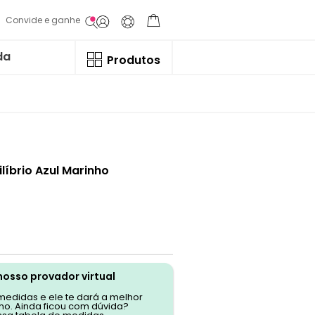
Convide e ganhe
da
Produtos
ilíbrio Azul Marinho
nosso provador virtual
 medidas e ele te dará a melhor
o. Ainda ficou com dúvida?