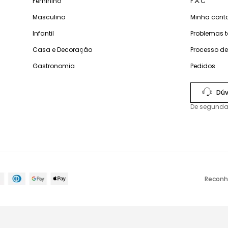
Feminino
F.A.C
Masculino
Minha cont
Infantil
Problemas 
Casa e Decoração
Processo d
Gastronomia
Pedidos
Dúv
De segunda
Reconh