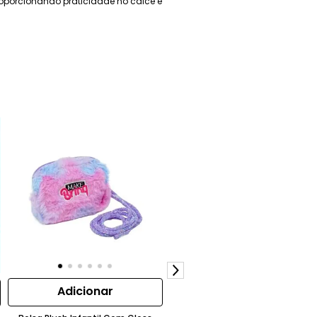
oporcionando praticidade no calce e
Adicionar
Adicionar