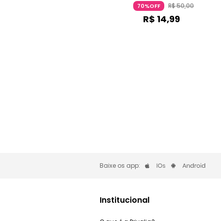
3-4 Anos Kidy
R$
50
,
00
70%OFF
R$
14
,
99
Baixe os app:
Institucional