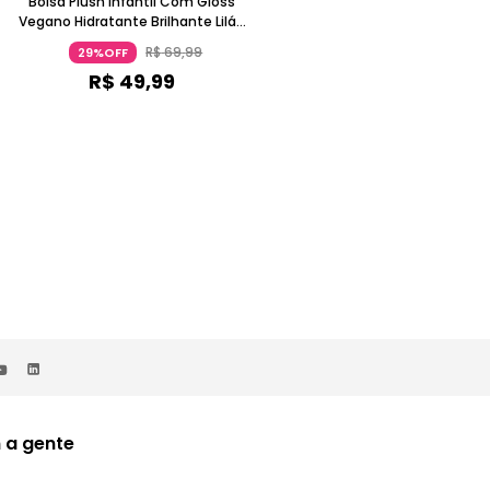
Bolsa Plush Infantil Com Gloss
Tênis Kidy K360 Energy 2 Esporti
Vegano Hidratante Brilhante Lilás
Azul E Amarelo Neon
Kidy
R$
69
,
99
29%OFF
R$
49
,
99
R$
169
,
99
ou 2x de
R$
84
,
99
sem juros
 a gente