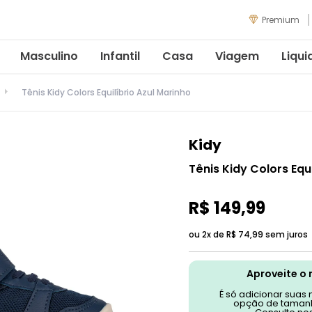
Premium
Masculino
Infantil
Casa
Viagem
Liqui
Tênis Kidy Colors Equilíbrio Azul Marinho
Kidy
Tênis Kidy Colors Equ
R$
149
,
99
ou 2x de
R$
74
,
99
sem juros
Aproveite o 
É só adicionar suas
opção de tamanh