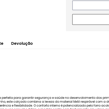
te
Devolução
olha perfeita para garantir segurança e saúde no desenvolvimento dos p
o, este calçado combina a leveza do material têxtil respirável com a 
ncia e flexibilidade. O conforto interno é potencializado pelo forro ac