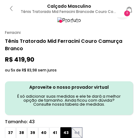
Calçado Masculino
Tênis Tratorado Mid Ferracini Brancode Couro Com
0
Camurça 43 / BRANCO
Ferracini
Tênis Tratorado Mid Ferracini Couro Camurça
Branco
R$
419
,
90
ou 5x de
R$
83
,
98
sem juros
Aproveite o nosso provador virtual
É só adicionar suas medidas e ele te dará a melhor
opção de tamanho. Ainda ficou com dúvida?
Consulte nossa tabela de medidas.
Tamanho
:
43
37
38
39
40
41
43
44