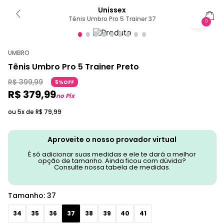
Unissex
Tênis Umbro Pro 5 Trainer 37
0
UMBRO
Tênis Umbro Pro 5 Trainer Preto
R$
399
,
99
5%OFF
R$
379
,
99
no Pix
ou 5x de
R$
79
,
99
Aproveite o nosso provador virtual
É só adicionar suas medidas e ele te dará a melhor
opção de tamanho. Ainda ficou com dúvida?
Consulte nossa tabela de medidas.
Tamanho
:
37
34
35
36
37
38
39
40
41