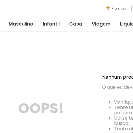
Premium
Masculino
Infantil
Casa
Viagem
Liqui
Nenhum prod
O que eu dev
OOPS!
Verifiqu
Tente ut
palavra.
Utilize 
busca.
Tente ut