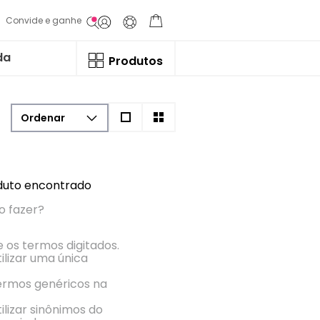
Convide e ganhe
da
Produtos
uto encontrado
o fazer?
e os termos digitados.
ilizar uma única
termos genéricos na
ilizar sinônimos do