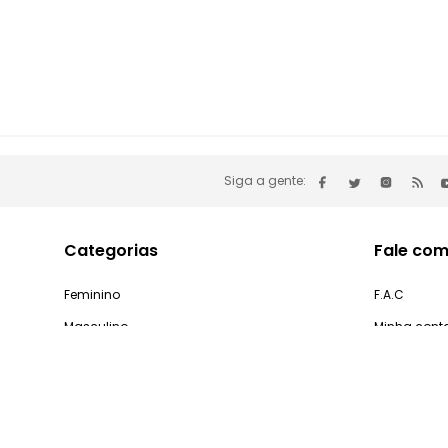
Siga a gente:
Categorias
Fale com
Feminino
F.A.C
Masculino
Minha cont
Infantil
Problemas 
Casa e Decoração
Processo d
Gastronomia
Pedidos