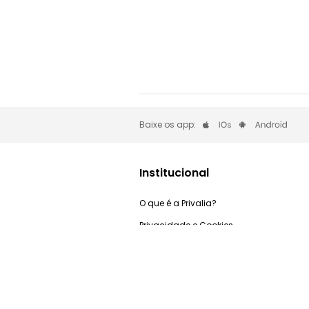
Baixe os app:
Institucional
O que é a Privalia?
Privacidade e Cookies
Trabalhe Conosco
Condições de uso
Relação com investidores