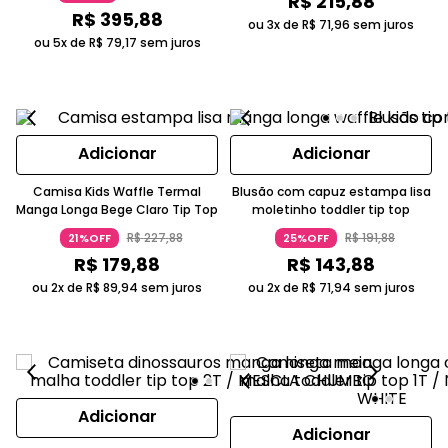
R$
215
,
88
R$
395
,
88
ou 3x de
R$
71
,
96
sem juros
ou 5x de
R$
79
,
17
sem juros
Adicionar
Adicionar
Camisa Kids Waffle Termal
Blusão com capuz estampa lisa
Manga Longa Bege Claro Tip Top
moletinho toddler tip top
R$
227
,
88
R$
191
,
88
21%OFF
25%OFF
R$
179
,
88
R$
143
,
88
ou 2x de
R$
89
,
94
sem juros
ou 2x de
R$
71
,
94
sem juros
Adicionar
Adicionar