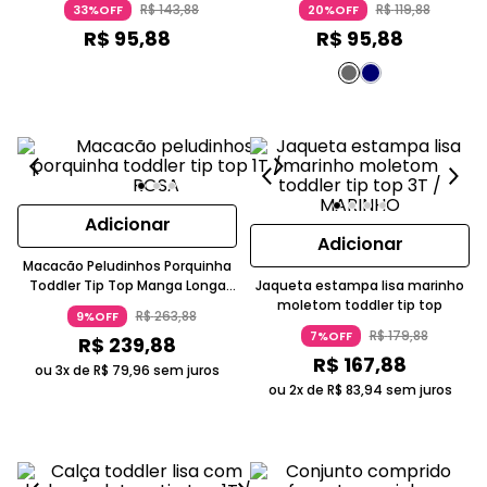
R$
143
,
88
R$
119
,
88
33%OFF
20%OFF
R$
95
,
88
R$
95
,
88
Adicionar
Adicionar
Macacão Peludinhos Porquinha
Toddler Tip Top Manga Longa
Jaqueta estampa lisa marinho
Lilás
moletom toddler tip top
R$
263
,
88
9%OFF
R$
179
,
88
7%OFF
R$
239
,
88
R$
167
,
88
ou 3x de
R$
79
,
96
sem juros
ou 2x de
R$
83
,
94
sem juros