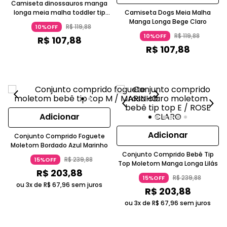
Camiseta dinossauros manga
longa meia malha toddler tip
Camiseta Dogs Meia Malha
top
Manga Longa Bege Claro
R$
119
,
88
10%OFF
R$
119
,
88
10%OFF
R$
107
,
88
R$
107
,
88
Adicionar
Adicionar
Conjunto Comprido Foguete
Moletom Bordado Azul Marinho
Conjunto Comprido Bebê Tip
R$
239
,
88
15%OFF
Top Moletom Manga Longa Lilás
R$
203
,
88
R$
239
,
88
15%OFF
ou 3x de
R$
67
,
96
sem juros
R$
203
,
88
ou 3x de
R$
67
,
96
sem juros