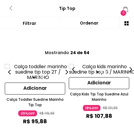
Tip Top
0
Mostrando
24 de 64
Adicionar
Adicionar
Calça Kids Tip Top Suedine Azul
Calça Toddler Suedine Marinho
Marinho
Tip Top
R$
131
,
88
18%OFF
R$
119
,
88
20%OFF
R$
107
,
88
R$
95
,
88