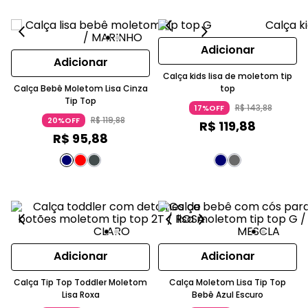
Adicionar
Adicionar
Calça kids lisa de moletom tip
Calça Bebê Moletom Lisa Cinza
top
Tip Top
R$
143
,
88
17%OFF
R$
119
,
88
20%OFF
R$
119
,
88
R$
95
,
88
Adicionar
Adicionar
Calça Tip Top Toddler Moletom
Calça Moletom Lisa Tip Top
Lisa Roxa
Bebê Azul Escuro