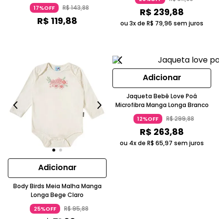
R$
143
,
88
17%OFF
R$
239
,
88
R$
119
,
88
ou 3x de
R$
79
,
96
sem juros
Adicionar
Jaqueta Bebê Love Poá
Microfibra Manga Longa Branco
R$
299
,
88
12%OFF
R$
263
,
88
ou 4x de
R$
65
,
97
sem juros
Adicionar
Body Birds Meia Malha Manga
Longa Bege Claro
R$
95
,
88
25%OFF