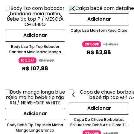
Adicionar
Calça Lisa Moletom Rosa Claro
Adicionar
R$
119
,
88
30%OFF
Body Liso Tip Top Babador
R$
83
,
88
Bandana Meia Malha Manga
Longa Chumbo
R$
119
,
88
10%OFF
R$
107
,
88
Adicionar
Adicionar
Capa De Chuva Borboletas
Body Bebê Tip Top Meia Malha
Poliuretano Bebê Azul Claro Tip
Manga Longa Branco
Top
R$
311
,
88
23%OFF