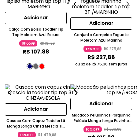
Adicionar
Adicionar
Calça Com Bolso Toddler Tip
Top Moletom Azul Escuro
Conjunto Comprido Foguete
Moletom Azul Marinho
R$
131
,
88
18%OFF
R$
275
,
88
17%OFF
R$
107
,
88
R$
227
,
88
ou 3x de
R$
75
,
96
sem juros
Adicionar
Adicionar
Macacão Peludinhos Porquinha
Casaco Com Capuz Toddler Lã
Pelúcia Manga Longa Pezinho
Manga Longa Cinza Mescla Tip
Capuz Lilás
R$
239
,
88
10%OFF
Top
R$
479
,
88
18%OFF