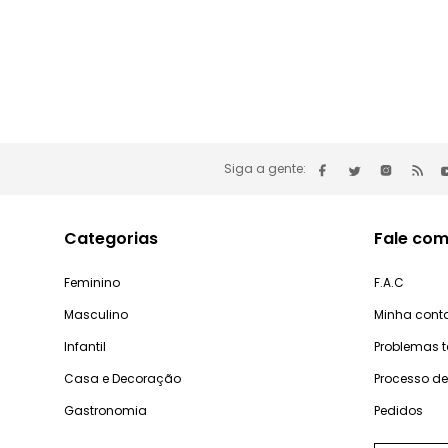
Siga a gente:
Categorias
Fale com
Feminino
F.A.C
Masculino
Minha cont
Infantil
Problemas 
Casa e Decoração
Processo d
Gastronomia
Pedidos