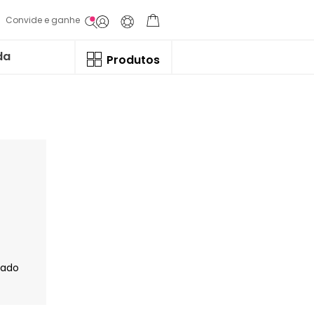
Convide e ganhe
da
Produtos
jado