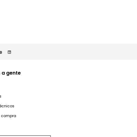
 a gente
a
técnicos
e compra