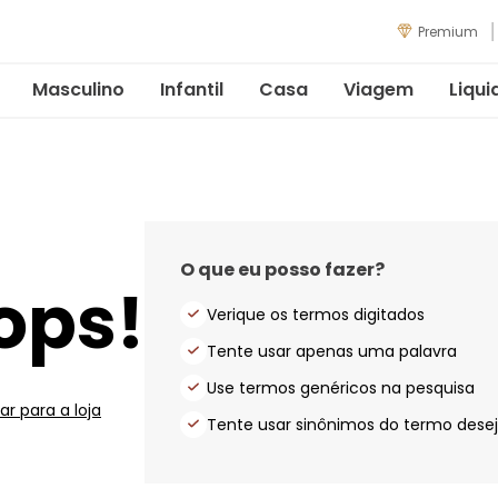
Premium
Masculino
Infantil
Casa
Viagem
Liqui
O que eu posso fazer?
ops!
Verique os termos digitados
Tente usar apenas uma palavra
Use termos genéricos na pesquisa
ar para a loja
Tente usar sinônimos do termo dese