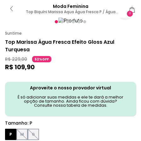
Moda Feminina
Top Biquíni Marissa Aqua Água Fresca P / Água
0
Fresca
Suntime
Top Marissa Água Fresca Efeito Gloss Azul
Turquesa
R$
229
,
00
52%OFF
R$
109
,
90
Aproveite o nosso provador virtual
É só adicionar suas medidas e ele te dará a melhor
opção de tamanho. Ainda ficou com dúvida?
Consulte nossa tabela de medidas.
Tamanho
:
P
P
M
G