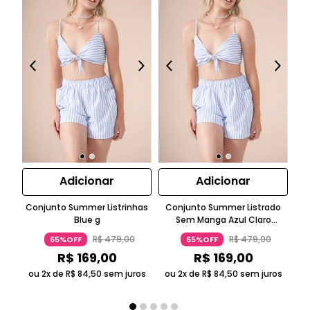
Adicionar
Adicionar
Conjunto Summer Listrinhas
Conjunto Summer Listrado
C
Blue g
Sem Manga Azul Claro
Top
Suntime
R$
479
,
00
R$
479
,
00
65%OFF
65%OFF
R$
169
,
00
R$
169
,
00
ou 2x de
R$
84
,
50
sem juros
ou 2x de
R$
84
,
50
sem juros