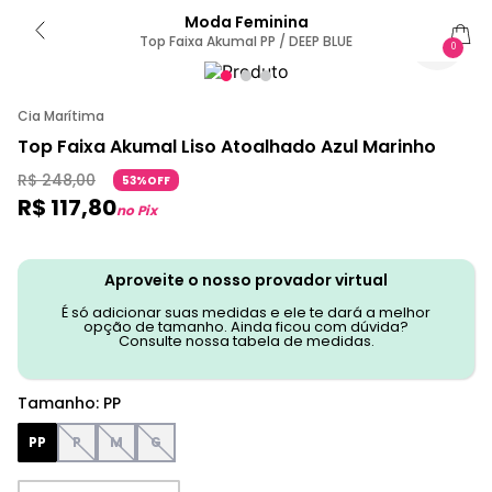
Moda Feminina
Top Faixa Akumal PP / DEEP BLUE
0
Cia Marítima
Top Faixa Akumal Liso Atoalhado Azul Marinho
R$
248
,
00
53%OFF
R$
117
,
80
no Pix
Aproveite o nosso provador virtual
É só adicionar suas medidas e ele te dará a melhor
opção de tamanho. Ainda ficou com dúvida?
Consulte nossa tabela de medidas.
Tamanho
:
PP
PP
P
M
G