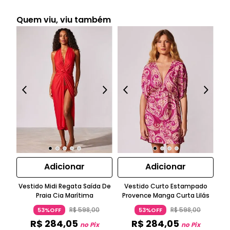
Quem viu, viu também
Adicionar
Adicionar
Vestido Midi Regata Saída De
Vestido Curto Estampado
T
Praia Cia Marítima
Provence Manga Curta Lilás
R$
598
,
00
R$
598
,
00
53%OFF
53%OFF
R$
284
,
05
R$
284
,
05
no Pix
no Pix