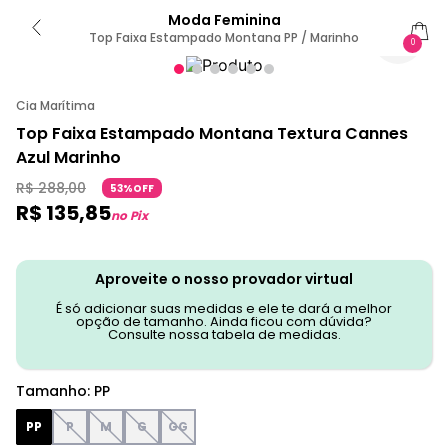
Moda Feminina
Top Faixa Estampado Montana PP / Marinho
0
Cia Marítima
Top Faixa Estampado Montana Textura Cannes
Azul Marinho
R$
288
,
00
53%OFF
R$
135
,
85
no Pix
Aproveite o nosso provador virtual
É só adicionar suas medidas e ele te dará a melhor
opção de tamanho. Ainda ficou com dúvida?
Consulte nossa tabela de medidas.
Tamanho
:
PP
PP
P
M
G
GG