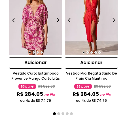
Adicionar
Adicionar
Vestido Curto Estampado
Vestido Midi Regata Saída De
T
Provence Manga Curta Lilás
Praia Cia Marítima
R$
598
,
00
R$
598
,
00
53%OFF
53%OFF
R$
284
,
05
R$
284
,
05
no Pix
no Pix
ou 4x de
R$
74
,
75
ou 4x de
R$
74
,
75