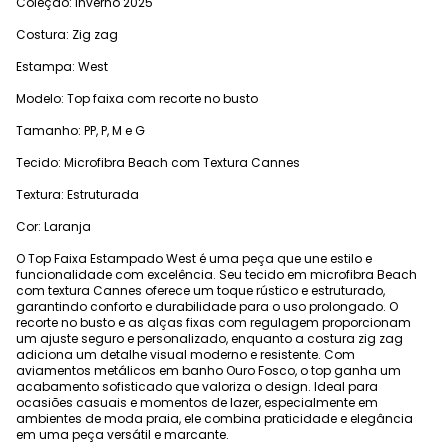
Coleção: Inverno 2025
Costura: Zig zag
Estampa: West
Modelo: Top faixa com recorte no busto
Tamanho: PP, P, M e G
Tecido: Microfibra Beach com Textura Cannes
Textura: Estruturada
Cor: Laranja
O Top Faixa Estampado West é uma peça que une estilo e
funcionalidade com excelência. Seu tecido em microfibra Beach
com textura Cannes oferece um toque rústico e estruturado,
garantindo conforto e durabilidade para o uso prolongado. O
recorte no busto e as alças fixas com regulagem proporcionam
um ajuste seguro e personalizado, enquanto a costura zig zag
adiciona um detalhe visual moderno e resistente. Com
aviamentos metálicos em banho Ouro Fosco, o top ganha um
acabamento sofisticado que valoriza o design. Ideal para
ocasiões casuais e momentos de lazer, especialmente em
ambientes de moda praia, ele combina praticidade e elegância
em uma peça versátil e marcante.