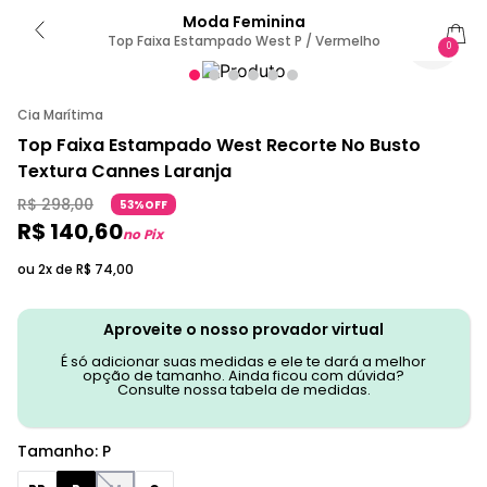
Moda Feminina
Top Faixa Estampado West P / Vermelho
0
Cia Marítima
Top Faixa Estampado West Recorte No Busto
Textura Cannes Laranja
R$
298
,
00
53%OFF
R$
140
,
60
no Pix
ou 2x de
R$
74
,
00
Aproveite o nosso provador virtual
É só adicionar suas medidas e ele te dará a melhor
opção de tamanho. Ainda ficou com dúvida?
Consulte nossa tabela de medidas.
Tamanho
:
P