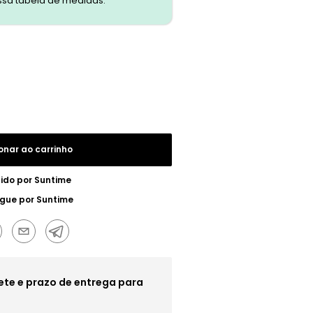
ssa tabela de medidas.
onar ao carrinho
ido por
Suntime
egue por
Suntime