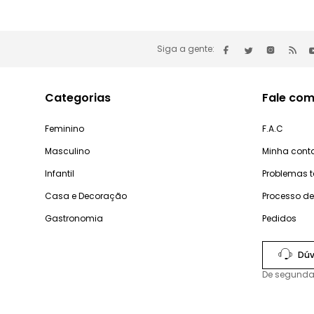
Siga a gente:
Categorias
Fale com
Feminino
F.A.C
Masculino
Minha cont
Infantil
Problemas 
Casa e Decoração
Processo d
Gastronomia
Pedidos
Dúv
De segunda