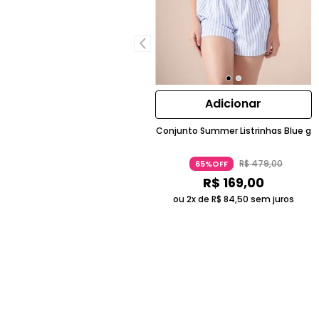
Adicionar
Conjunto Summer Listrinhas Blue g
R$
479
,
00
65%OFF
R$
169
,
00
ou 2x de
R$
84
,
50
sem juros