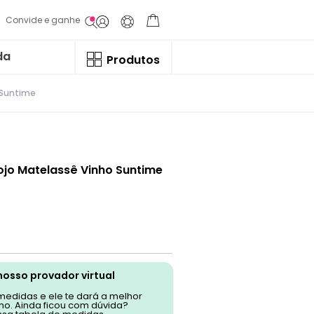
Convide e ganhe
da
Produtos
 Suntime
ojo Matelassê Vinho Suntime
nosso provador virtual
 medidas e ele te dará a melhor
o. Ainda ficou com dúvida?