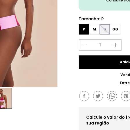
Consulte no
Tamanho
:
P
P
M
G
GG
Adici
Vend
Entr