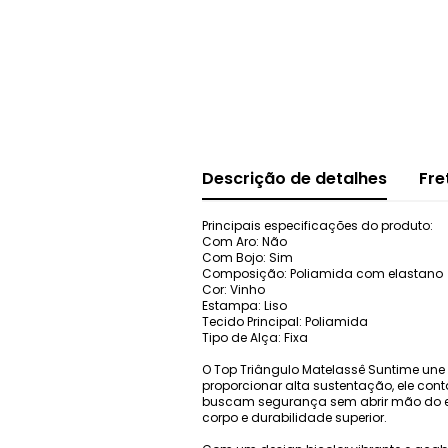
Descrição de detalhes
Fre
Principais especificações do produto:
Com Aro: Não
Com Bojo: Sim
Composição: Poliamida com elastano
Cor: Vinho
Estampa: Liso
Tecido Principal: Poliamida
Tipo de Alça: Fixa
O Top Triângulo Matelassê Suntime une 
proporcionar alta sustentação, ele con
buscam segurança sem abrir mão do es
corpo e durabilidade superior.