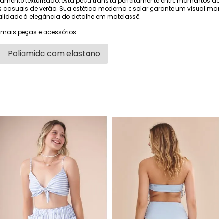
mento texturizado, esta peça transita perfeitamente entre momentos de 
asuais de verão. Sua estética moderna e solar garante um visual mar
ualidade à elegância do detalhe em matelassê.
mais peças e acessórios.
Poliamida com elastano