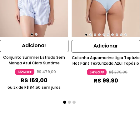
Adicionar
Adicionar
Conjunto Summer Listrado Sem
Calcinha Aquamarine Ligia Topázio
Manga Azul Claro Suntime
Hot Pant Texturizada Azul Topázio
R$
479
,
00
R$
279
,
00
65%OFF
64%OFF
R$
169
,
00
R$
99
,
90
ou 2x de
R$
84
,
50
sem juros