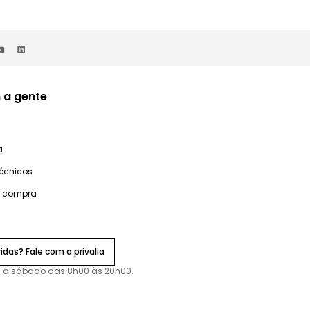
 a gente
a
técnicos
e compra
idas? Fale com a privalia
 a sábado das 8h00 às 20h00.