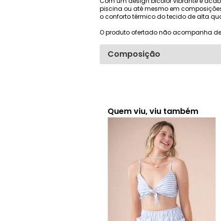
Com um design bicolor vibrante e acaba
piscina ou até mesmo em composições c
o conforto térmico do tecido de alta q
O produto ofertado não acompanha de
Composição
Quem viu, viu também