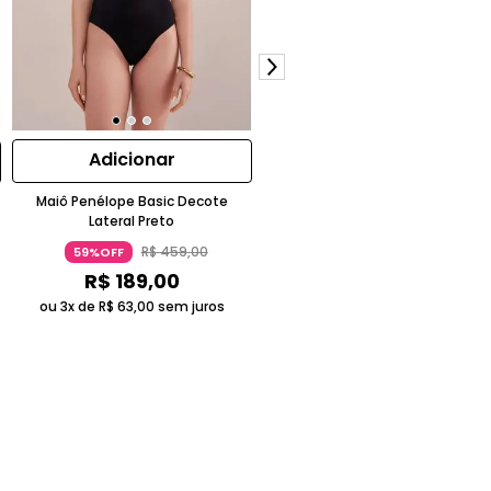
Adicionar
Adicionar
Maiô Penélope Basic Decote
Maiô Nina Frente Única Múltipla
Lateral Preto
Amarrações Amarelo Sol
R$
459
,
00
R$
479
,
00
59%OFF
58%OFF
R$
189
,
00
R$
199
,
00
ou 3x de
R$
63
,
00
sem juros
ou 3x de
R$
66
,
33
sem juros