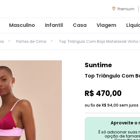
Premium
Masculino
Infantil
Casa
Viagem
Liqui
ia
Partes de Cima
Top Triângulo Com Bojo Matelassê Vinho
Suntime
Top Triângulo Com B
R$
470
,
00
ou 5x de
R$
94
,
00
sem juros
Aproveite o 
É só adicionar suas
opção de tamanh