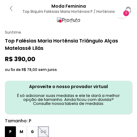
Moda Feminina
Top Biquíni Falésias Maria Hortênsia P / Hortênsia
0
Suntime
Top Falésias Maria Hortênsia Triângulo Alças
Matelassê Lilás
R$
390
,
00
ou 5x de
R$
78
,
00
sem juros
Aproveite o nosso provador virtual
É só adicionar suas medidas e ele te dará a melhor
opção de tamanho. Ainda ficou com dúvida?
Consulte nossa tabela de medidas.
Tamanho
:
P
P
M
G
GG