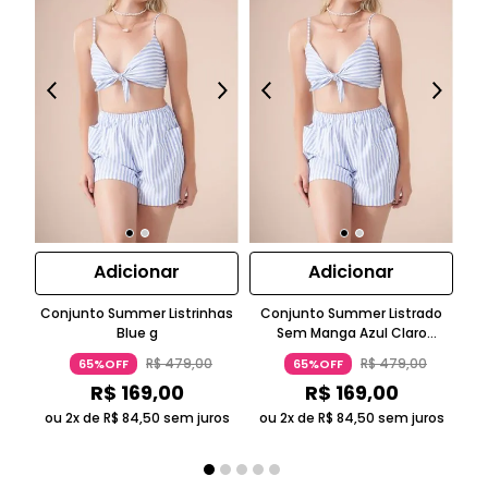
Adicionar
Adicionar
Conjunto Summer Listrinhas
Conjunto Summer Listrado
C
Blue g
Sem Manga Azul Claro
Top
Suntime
R$
479
,
00
R$
479
,
00
65%OFF
65%OFF
R$
169
,
00
R$
169
,
00
ou 2x de
R$
84
,
50
sem juros
ou 2x de
R$
84
,
50
sem juros