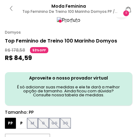
Moda Feminina
Top Feminino De Treino 100 Marinho Domyos PP /
0
Marinho
Domyos
Top Feminino de Treino 100 Marinho Domyos
R$
178
,
58
53%OFF
R$
84
,
59
Aproveite o nosso provador virtual
É só adicionar suas medidas e ele te dará a melhor
opção de tamanho. Ainda ficou com dúvida?
Consulte nossa tabela de medidas.
Tamanho
:
PP
PP
P
M
G
GG
3G