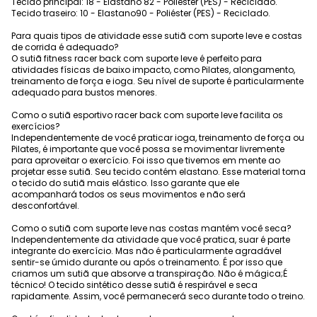
Tecido principal: 18 - Elastano 82 - Poliéster (PES) - Reciclado.
Tecido traseiro: 10 - Elastano90 - Poliéster (PES) - Reciclado.
Para quais tipos de atividade esse sutiã com suporte leve e costas
de corrida é adequado?
O sutiã fitness racer back com suporte leve é perfeito para
atividades físicas de baixo impacto, como Pilates, alongamento,
treinamento de força e ioga. Seu nível de suporte é particularmente
adequado para bustos menores.
Como o sutiã esportivo racer back com suporte leve facilita os
exercícios?
Independentemente de você praticar ioga, treinamento de força ou
Pilates, é importante que você possa se movimentar livremente
para aproveitar o exercício. Foi isso que tivemos em mente ao
projetar esse sutiã. Seu tecido contém elastano. Esse material torna
o tecido do sutiã mais elástico. Isso garante que ele
acompanhará todos os seus movimentos e não será
desconfortável.
Como o sutiã com suporte leve nas costas mantém você seca?
Independentemente da atividade que você pratica, suar é parte
integrante do exercício. Mas não é particularmente agradável
sentir-se úmido durante ou após o treinamento. É por isso que
criamos um sutiã que absorve a transpiração. Não é mágica;É
técnico! O tecido sintético desse sutiã é respirável e seca
rapidamente. Assim, você permanecerá seco durante todo o treino.