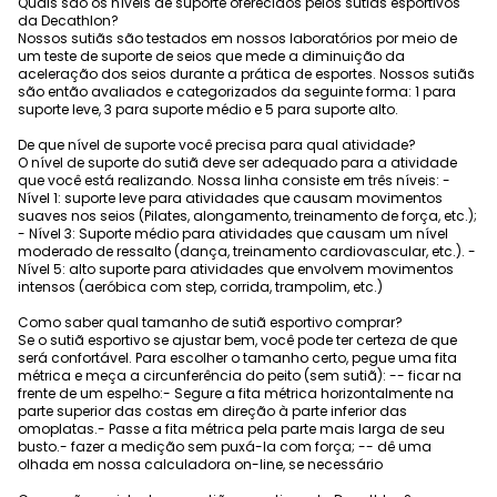
Quais são os níveis de suporte oferecidos pelos sutiãs esportivos
da Decathlon?
Nossos sutiãs são testados em nossos laboratórios por meio de
um teste de suporte de seios que mede a diminuição da
aceleração dos seios durante a prática de esportes. Nossos sutiãs
são então avaliados e categorizados da seguinte forma: 1 para
suporte leve, 3 para suporte médio e 5 para suporte alto.
De que nível de suporte você precisa para qual atividade?
O nível de suporte do sutiã deve ser adequado para a atividade
que você está realizando. Nossa linha consiste em três níveis: -
Nível 1: suporte leve para atividades que causam movimentos
suaves nos seios (Pilates, alongamento, treinamento de força, etc.);
- Nível 3: Suporte médio para atividades que causam um nível
moderado de ressalto (dança, treinamento cardiovascular, etc.). -
Nível 5: alto suporte para atividades que envolvem movimentos
intensos (aeróbica com step, corrida, trampolim, etc.)
Como saber qual tamanho de sutiã esportivo comprar?
Se o sutiã esportivo se ajustar bem, você pode ter certeza de que
será confortável. Para escolher o tamanho certo, pegue uma fita
métrica e meça a circunferência do peito (sem sutiã): -- ficar na
frente de um espelho:- Segure a fita métrica horizontalmente na
parte superior das costas em direção à parte inferior das
omoplatas.- Passe a fita métrica pela parte mais larga de seu
busto.- fazer a medição sem puxá-la com força; -- dê uma
olhada em nossa calculadora on-line, se necessário