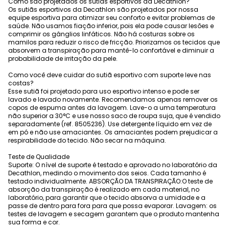
Como são projetados os sutiãs esportivos da Decathlon?
Os sutiãs esportivos da Decathlon são projetados por nossa
equipe esportiva para otimizar seu conforto e evitar problemas de
saúde. Não usamos fiação inferior, pois ela pode causar lesões e
comprimir os gânglios linfáticos. Não há costuras sobre os
mamilos para reduzir o risco de fricção. Priorizamos os tecidos que
absorvem a transpiração para mantê-lo confortável e diminuir a
probabilidade de irritação da pele.
Como você deve cuidar do sutiã esportivo com suporte leve nas
costas?
Esse sutiã foi projetado para uso esportivo intenso e pode ser
lavado e lavado novamente. Recomendamos apenas remover os
copos de espuma antes da lavagem. Lave-o a uma temperatura
não superior a 30°C e use nosso saco de roupa suja, que é vendido
separadamente (ref. 8505236). Use detergente líquido em vez de
em pó e não use amaciantes. Os amaciantes podem prejudicar a
respirabilidade do tecido. Não secar na máquina.
Teste de Qualidade
Suporte: O nível de suporte é testado e aprovado no laboratório da
Decathlon, medindo o movimento dos seios. Cada tamanho é
testado individualmente. ABSORÇÃO DA TRANSPIRAÇÃO:O teste de
absorção da transpiração é realizado em cada material, no
laboratório, para garantir que o tecido absorva a umidade e a
passe de dentro para fora para que possa evaporar. Lavagem: os
testes de lavagem e secagem garantem que o produto mantenha
sua forma e cor.