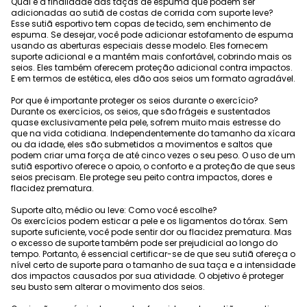
Qual é a finalidade das taças de espuma que podem ser
adicionadas ao sutiã de costas de corrida com suporte leve?
Esse sutiã esportivo tem copas de tecido, sem enchimento de
espuma. Se desejar, você pode adicionar estofamento de espuma
usando as aberturas especiais desse modelo. Eles fornecem
suporte adicional e a mantêm mais confortável, cobrindo mais os
seios. Eles também oferecem proteção adicional contra impactos.
E em termos de estética, eles dão aos seios um formato agradável.
Por que é importante proteger os seios durante o exercício?
Durante os exercícios, os seios, que são frágeis e sustentados
quase exclusivamente pela pele, sofrem muito mais estresse do
que na vida cotidiana. Independentemente do tamanho da xícara
ou da idade, eles são submetidos a movimentos e saltos que
podem criar uma força de até cinco vezes o seu peso. O uso de um
sutiã esportivo oferece o apoio, o conforto e a proteção de que seus
seios precisam. Ele protege seu peito contra impactos, dores e
flacidez prematura.
Suporte alto, médio ou leve: Como você escolhe?
Os exercícios podem esticar a pele e os ligamentos do tórax. Sem
suporte suficiente, você pode sentir dor ou flacidez prematura. Mas
o excesso de suporte também pode ser prejudicial ao longo do
tempo. Portanto, é essencial certificar-se de que seu sutiã ofereça o
nível certo de suporte para o tamanho de sua taça e a intensidade
dos impactos causados por sua atividade. O objetivo é proteger
seu busto sem alterar o movimento dos seios.