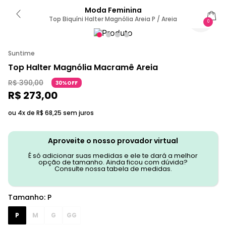
Moda Feminina
Top Biquíni Halter Magnólia Areia P / Areia
0
Suntime
Top Halter Magnólia Macramê Areia
R$
390
,
00
30%OFF
R$
273
,
00
ou 4x de
R$
68
,
25
sem juros
Aproveite o nosso provador virtual
É só adicionar suas medidas e ele te dará a melhor
opção de tamanho. Ainda ficou com dúvida?
Consulte nossa tabela de medidas.
Tamanho
:
P
P
M
G
GG