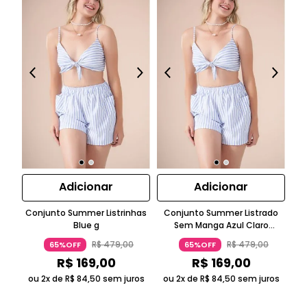
Adicionar
Adicionar
Conjunto Summer Listrinhas
Conjunto Summer Listrado
C
Blue g
Sem Manga Azul Claro
Top
Suntime
R$
479
,
00
R$
479
,
00
65%OFF
65%OFF
R$
169
,
00
R$
169
,
00
ou 2x de
R$
84
,
50
sem juros
ou 2x de
R$
84
,
50
sem juros