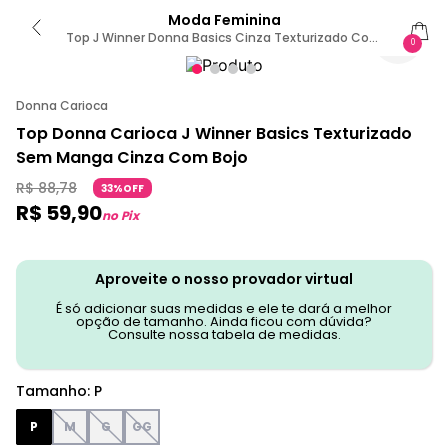
Moda Feminina
Top J Winner Donna Basics Cinza Texturizado Com
0
Bojo P / Cinza
Donna Carioca
Top Donna Carioca J Winner Basics Texturizado
Sem Manga Cinza Com Bojo
R$
88
,
78
33%OFF
R$
59
,
90
no Pix
Aproveite o nosso provador virtual
É só adicionar suas medidas e ele te dará a melhor
opção de tamanho. Ainda ficou com dúvida?
Consulte nossa tabela de medidas.
Tamanho
:
P
P
M
G
GG