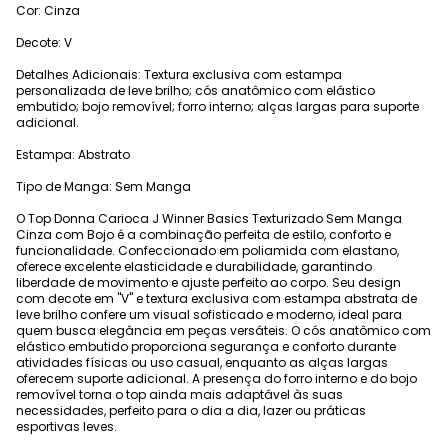
Cor: Cinza
Decote: V
Detalhes Adicionais: Textura exclusiva com estampa
personalizada de leve brilho; cós anatômico com elástico
embutido; bojo removível; forro interno; alças largas para suporte
adicional.
Estampa: Abstrato
Tipo de Manga: Sem Manga
O Top Donna Carioca J Winner Basics Texturizado Sem Manga
Cinza com Bojo é a combinação perfeita de estilo, conforto e
funcionalidade. Confeccionado em poliamida com elastano,
oferece excelente elasticidade e durabilidade, garantindo
liberdade de movimento e ajuste perfeito ao corpo. Seu design
com decote em "V" e textura exclusiva com estampa abstrata de
leve brilho confere um visual sofisticado e moderno, ideal para
quem busca elegância em peças versáteis. O cós anatômico com
elástico embutido proporciona segurança e conforto durante
atividades físicas ou uso casual, enquanto as alças largas
oferecem suporte adicional. A presença do forro interno e do bojo
removível torna o top ainda mais adaptável às suas
necessidades, perfeito para o dia a dia, lazer ou práticas
esportivas leves.