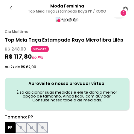
Moda Feminina
Top Meia Taça Estampado Raya PP / ROXO
0
Cia Marítima
Top Meia Taça Estampado Raya Microfibra Lilás
R$
248
,
00
53%OFF
R$
117
,
80
no Pix
ou 2x de
R$
62
,
00
Aproveite o nosso provador virtual
É só adicionar suas medidas e ele te dará a melhor
opção de tamanho. Ainda ficou com dúvida?
Consulte nossa tabela de medidas.
Tamanho
:
PP
PP
P
M
G