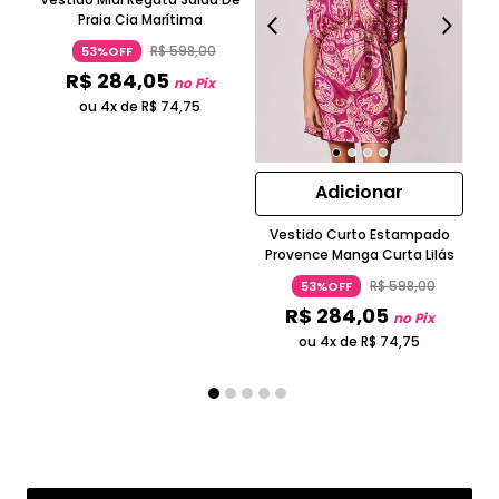
Praia Cia Marítima
R$
598
,
00
53%OFF
R$
284
,
05
no Pix
ou 4x de
R$
74
,
75
Adicionar
Vestido Curto Estampado
T
Provence Manga Curta Lilás
R$
598
,
00
53%OFF
R$
284
,
05
no Pix
ou 4x de
R$
74
,
75