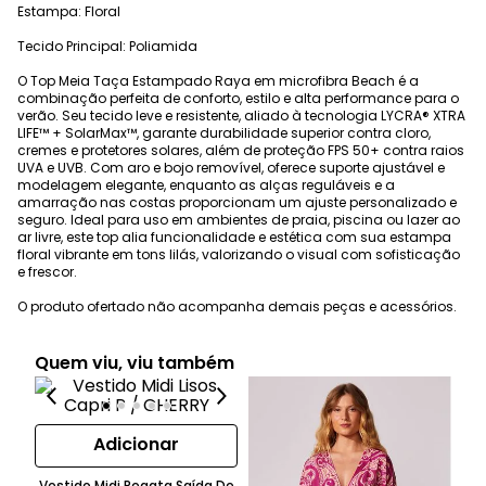
Estampa: Floral
Tecido Principal: Poliamida
O Top Meia Taça Estampado Raya em microfibra Beach é a
combinação perfeita de conforto, estilo e alta performance para o
verão. Seu tecido leve e resistente, aliado à tecnologia LYCRA® XTRA
LIFE™ + SolarMax™, garante durabilidade superior contra cloro,
cremes e protetores solares, além de proteção FPS 50+ contra raios
UVA e UVB. Com aro e bojo removível, oferece suporte ajustável e
modelagem elegante, enquanto as alças reguláveis e a
amarração nas costas proporcionam um ajuste personalizado e
seguro. Ideal para uso em ambientes de praia, piscina ou lazer ao
ar livre, este top alia funcionalidade e estética com sua estampa
floral vibrante em tons lilás, valorizando o visual com sofisticação
e frescor.
O produto ofertado não acompanha demais peças e acessórios.
Quem viu, viu também
Adicionar
Vestido Midi Regata Saída De