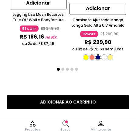
Adicionar
Adicionar
Legging Lisa Mesh Recortes
Tule Off White Bodyforsure
Camiseta Ajustada Manga
Longa Gola Alta U.V Amarela
M
R$
349
,
90
53%OFF
R$
269
,
90
15%OFF
R$
166
,
16
no Pix
R$
229
,
90
ou 2x de
R$
87
,
45
ou 3x de
R$
76
,
63
sem juros
ou
ADICIONAR AO CARRINHO
Produtos
Busca
Minha conta