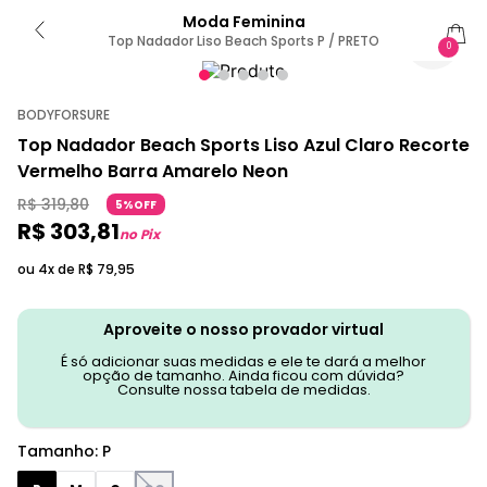
Moda Feminina
Top Nadador Liso Beach Sports P / PRETO
0
BODYFORSURE
Top Nadador Beach Sports Liso Azul Claro Recorte
Vermelho Barra Amarelo Neon
R$
319
,
80
5%OFF
R$
303
,
81
no Pix
ou 4x de
R$
79
,
95
Aproveite o nosso provador virtual
É só adicionar suas medidas e ele te dará a melhor
opção de tamanho. Ainda ficou com dúvida?
Consulte nossa tabela de medidas.
Tamanho
:
P