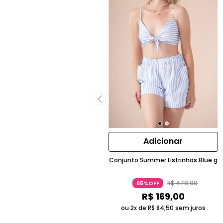
Adicionar
Conjunto Summer Listrinhas Blue g
R$
479
,
00
65%OFF
R$
169
,
00
ou 2x de
R$
84
,
50
sem juros