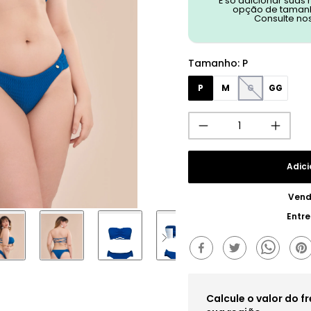
É só adicionar suas
opção de tamanh
Consulte no
Tamanho
:
P
P
M
G
GG
Adici
Vend
Entr