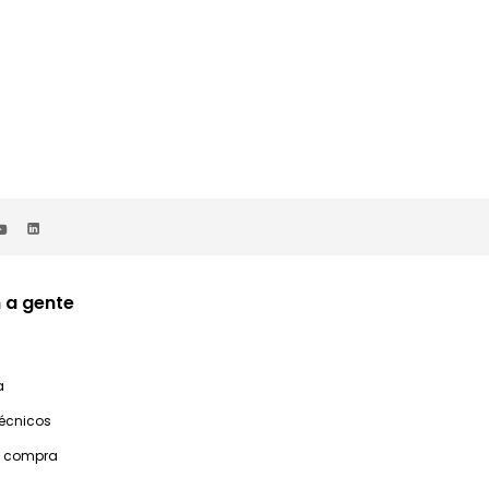
 a gente
a
técnicos
e compra