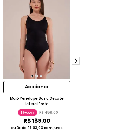
Adicionar
Adicionar
Maiô Penélope Basic Decote
Maiô Nina Frente Única Múltipla
Lateral Preto
Amarrações Amarelo Sol
R$
459
,
00
R$
479
,
00
59%OFF
58%OFF
R$
189
,
00
R$
199
,
00
ou 3x de
R$
63
,
00
sem juros
ou 3x de
R$
66
,
33
sem juros