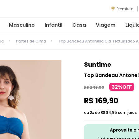
Premium
Masculino
Infantil
Casa
Viagem
Liqui
ia
Partes de Cima
Top Bandeau Antonella Ola Texturizado A
Suntime
Top Bandeau Antonell
32%OFF
R$
249
,
00
R$
169
,
90
ou 2x de
R$
84
,
95
sem juros
Aproveite o 