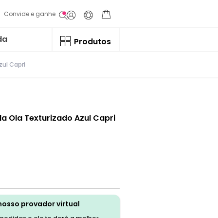
Convide e ganhe
da
Produtos
zul Capri
a Ola Texturizado Azul Capri
nosso provador virtual