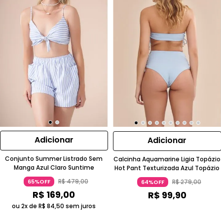
Adicionar
Adicionar
Conjunto Summer Listrado Sem
Calcinha Aquamarine Ligia Topázio
Manga Azul Claro Suntime
Hot Pant Texturizada Azul Topázio
R$
479
,
00
R$
279
,
00
65%OFF
64%OFF
R$
169
,
00
R$
99
,
90
ou 2x de
R$
84
,
50
sem juros