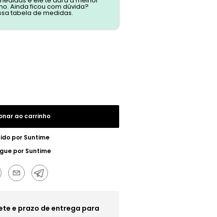
 medidas e ele te dará a melhor
o. Ainda ficou com dúvida?
ssa tabela de medidas.
onar ao carrinho
ido por
Suntime
egue por
Suntime