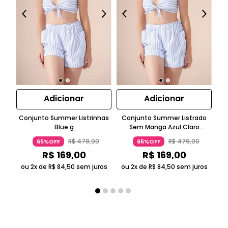
Adicionar
Adicionar
Conjunto Summer Listrinhas
Conjunto Summer Listrado
C
Blue g
Sem Manga Azul Claro
Top
Suntime
R$
479
,
00
R$
479
,
00
65%OFF
65%OFF
R$
169
,
00
R$
169
,
00
ou 2x de
R$
84
,
50
sem juros
ou 2x de
R$
84
,
50
sem juros