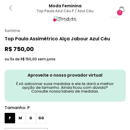
Moda Feminina
Top Paula Azul Céu P / Azul Céu
0
Suntime
Top Paula Assimétrico Alça Jabour Azul Céu
R$
750
,
00
ou 5x de
R$
150
,
00
sem juros
Aproveite o nosso provador virtual
É só adicionar suas medidas e ele te dará a melhor
opção de tamanho. Ainda ficou com dúvida?
Consulte nossa tabela de medidas.
Tamanho
:
P
P
M
G
GG