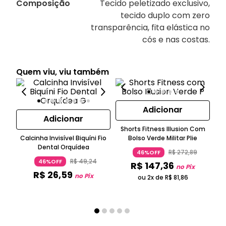
Composição
Tecido peletizado exclusivo,
tecido duplo com zero
transparência, fita elástica no
cós e nas costas.
Quem viu, viu também
Adicionar
Adicionar
Shorts Fitness Illusion Com
Calcinha Invisível Biquíni Fio
Bolso Verde Militar Plie
S
Dental Orquídea
Co
R$
272
,
89
46%OFF
R$
49
,
24
46%OFF
R$
147
,
36
no Pix
R$
26
,
59
no Pix
ou 2x de
R$
81
,
86