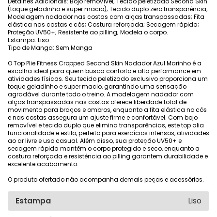
Detalhes Adicionais: Bojo removível; Tecido peletizado Second Skin
(toque geladinho e super macio); Tecido duplo zero transparência;
Modelagem nadador nas costas com alças transpassadas; Fita
elástica nas costas e cós; Costura reforçada; Secagem rápida;
Proteção UV50+; Resistente ao pilling; Modela o corpo.
Estampa: Liso
Tipo de Manga: Sem Manga
O Top Plie Fitness Cropped Second Skin Nadador Azul Marinho é a
escolha ideal para quem busca conforto e alta performance em
atividades físicas. Seu tecido peletizado exclusivo proporciona um
toque geladinho e super macio, garantindo uma sensação
agradável durante todo o treino. A modelagem nadador com
alças transpassadas nas costas oferece liberdade total de
movimento para braços e ombros, enquanto a fita elástica no cós
e nas costas assegura um ajuste firme e confortável. Com bojo
removível e tecido duplo que elimina transparências, este top alia
funcionalidade e estilo, perfeito para exercícios intensos, atividades
ao ar livre e uso casual. Além disso, sua proteção UV50+ e
secagem rápida mantêm o corpo protegido e seco, enquanto a
costura reforçada e resistência ao pilling garantem durabilidade e
excelente acabamento.
O produto ofertado não acompanha demais peças e acessórios.
Estampa
Liso