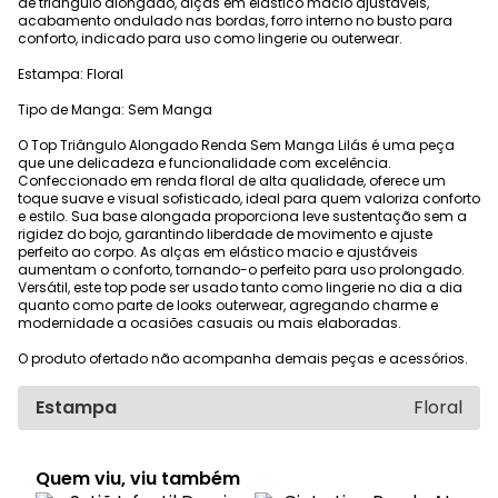
de triângulo alongado, alças em elástico macio ajustáveis,
acabamento ondulado nas bordas, forro interno no busto para
conforto, indicado para uso como lingerie ou outerwear.
Estampa: Floral
Tipo de Manga: Sem Manga
O Top Triângulo Alongado Renda Sem Manga Lilás é uma peça
que une delicadeza e funcionalidade com excelência.
Confeccionado em renda floral de alta qualidade, oferece um
toque suave e visual sofisticado, ideal para quem valoriza conforto
e estilo. Sua base alongada proporciona leve sustentação sem a
rigidez do bojo, garantindo liberdade de movimento e ajuste
perfeito ao corpo. As alças em elástico macio e ajustáveis
aumentam o conforto, tornando-o perfeito para uso prolongado.
Versátil, este top pode ser usado tanto como lingerie no dia a dia
quanto como parte de looks outerwear, agregando charme e
modernidade a ocasiões casuais ou mais elaboradas.
O produto ofertado não acompanha demais peças e acessórios.
Estampa
Floral
Quem viu, viu também