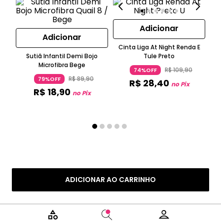
Adicionar
Adicionar
Cinta Liga At Night Renda E
Sutiã Infantil Demi Bojo
Tule Preto
Cal
Microfibra Bege
R
R$
109
,
90
74%OFF
R$
89
,
90
79%OFF
R$
28
,
40
no Pix
R$
18
,
90
no Pix
ADICIONAR AO CARRINHO