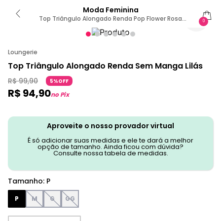
Moda Feminina
Top Triângulo Alongado Renda Pop Flower Rosa
0
Fuschia Red P
Loungerie
Top Triângulo Alongado Renda Sem Manga Lilás
R$
99
,
90
5%OFF
R$
94
,
90
no Pix
Aproveite o nosso provador virtual
É só adicionar suas medidas e ele te dará a melhor
opção de tamanho. Ainda ficou com dúvida?
Consulte nossa tabela de medidas.
Tamanho
:
P
P
M
G
GG