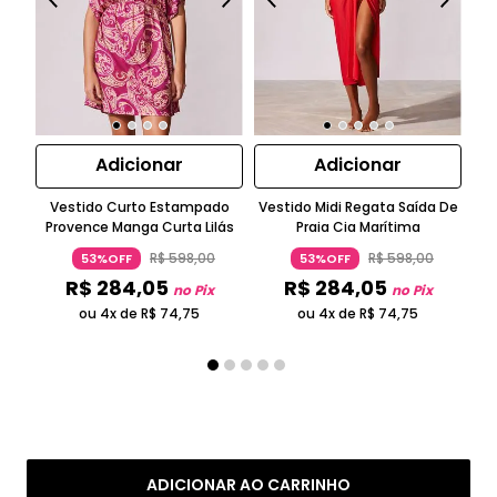
Adicionar
Adicionar
Vestido Curto Estampado
Vestido Midi Regata Saída De
T
Provence Manga Curta Lilás
Praia Cia Marítima
R$
598
,
00
R$
598
,
00
53%OFF
53%OFF
R$
284
,
05
R$
284
,
05
no Pix
no Pix
ou 4x de
R$
74
,
75
ou 4x de
R$
74
,
75
ADICIONAR AO CARRINHO