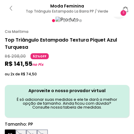
Moda Feminina
Top Triângulo Estampado La Barra PP / Verde
0
Cia Marítima
Top Triângulo Estampado Textura Piquet Azul
Turquesa
R$
298
,
00
52%OFF
R$
141
,
55
no Pix
ou 2x de
R$
74
,
50
Aproveite o nosso provador virtual
É só adicionar suas medidas e ele te dará a melhor
opção de tamanho. Ainda ficou com dúvida?
Consulte nossa tabela de medidas.
Tamanho
:
PP