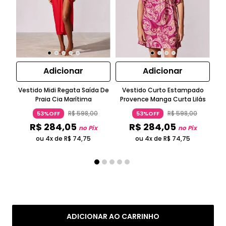
Adicionar
Adicionar
Vestido Midi Regata Saída De
Vestido Curto Estampado
T
Praia Cia Marítima
Provence Manga Curta Lilás
R$
598
,
00
R$
598
,
00
53%OFF
53%OFF
R$
284
,
05
R$
284
,
05
no Pix
no Pix
ou 4x de
R$
74
,
75
ou 4x de
R$
74
,
75
ADICIONAR AO CARRINHO