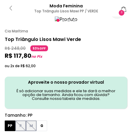
Moda Feminina
Top Triângulo Lisos Mawi PP / VERDE
0
Cia Marítima
Top Triângulo Lisos Mawi Verde
R$
248
,
00
53%OFF
R$
117
,
80
no Pix
ou 2x de
R$
62
,
00
Aproveite o nosso provador virtual
É só adicionar suas medidas e ele te dará a melhor
opção de tamanho. Ainda ficou com dúvida?
Consulte nossa tabela de medidas.
Tamanho
:
PP
PP
P
M
G