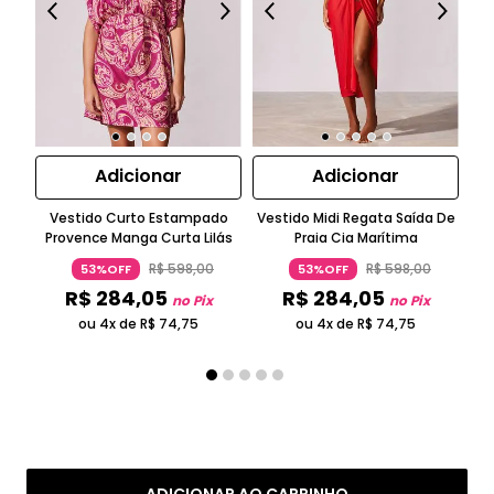
Adicionar
Adicionar
Vestido Curto Estampado
Vestido Midi Regata Saída De
T
Provence Manga Curta Lilás
Praia Cia Marítima
R$
598
,
00
R$
598
,
00
53%OFF
53%OFF
R$
284
,
05
R$
284
,
05
no Pix
no Pix
ou 4x de
R$
74
,
75
ou 4x de
R$
74
,
75