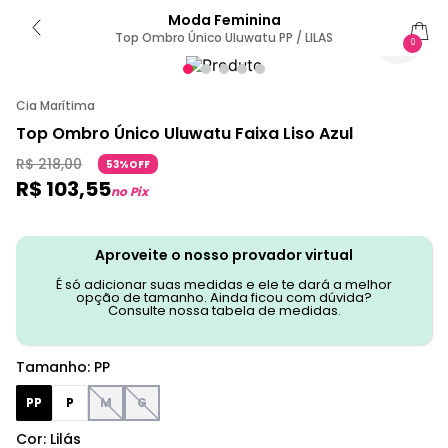
Moda Feminina
Top Ombro Único Uluwatu PP / LILAS
0
Cia Marítima
Top Ombro Único Uluwatu Faixa Liso Azul
R$
218
,
00
53%OFF
R$
103
,
55
no Pix
Aproveite o nosso provador virtual
É só adicionar suas medidas e ele te dará a melhor
opção de tamanho. Ainda ficou com dúvida?
Consulte nossa tabela de medidas.
Tamanho
:
PP
PP
P
M
G
Cor
:
Lilás