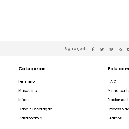
Siga a gente:
Categorias
Fale com
Feminino
F.A.C
Masculino
Minha cont
Infantil
Problemas 
Casa e Decoração
Processo d
Gastronomia
Pedidos