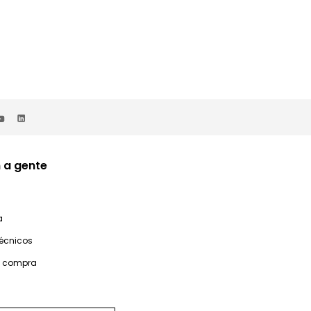
 a gente
a
técnicos
e compra