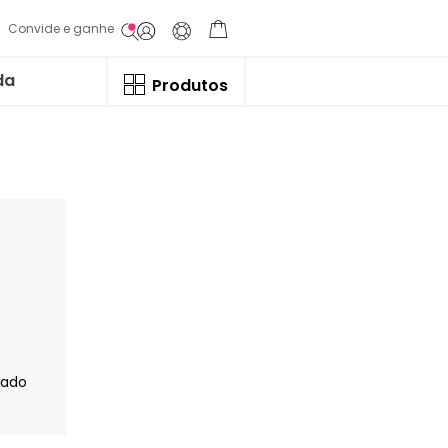
Convide e ganhe
da
Produtos
jado