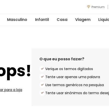
Premium
Masculino
Infantil
Casa
Viagem
Liqui
O que eu posso fazer?
ops!
Verique os termos digitados
Tente usar apenas uma palavra
Use termos genéricos na pesquisa
ar para a loja
Tente usar sinônimos do termo dese