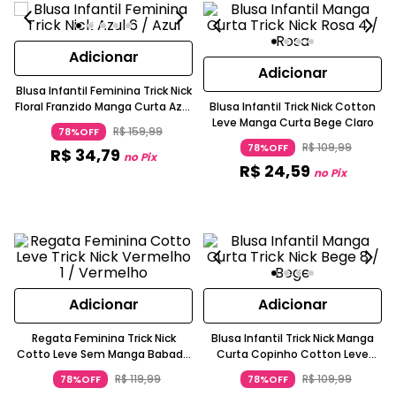
Adicionar
Adicionar
Blusa Infantil Feminina Trick Nick
Floral Franzido Manga Curta Azul
Blusa Infantil Trick Nick Cotton
Marinho
Leve Manga Curta Bege Claro
R$
159
,
99
78%OFF
R$
109
,
99
78%OFF
R$
34
,
79
no Pix
R$
24
,
59
no Pix
Adicionar
Adicionar
Regata Feminina Trick Nick
Blusa Infantil Trick Nick Manga
Cotto Leve Sem Manga Babado
Curta Copinho Cotton Leve
Rendado
Bege
R$
119
,
99
R$
109
,
99
78%OFF
78%OFF