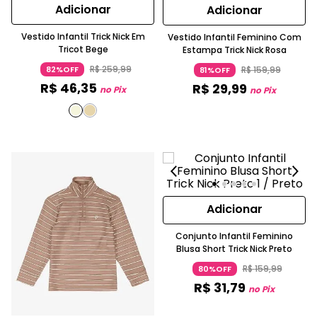
Adicionar
Adicionar
Vestido Infantil Trick Nick Em
Vestido Infantil Feminino Com
Tricot Bege
Estampa Trick Nick Rosa
R$
259
,
99
R$
159
,
99
82%OFF
81%OFF
R$
46
,
35
R$
29
,
99
no Pix
no Pix
Adicionar
Conjunto Infantil Feminino
Blusa Short Trick Nick Preto
R$
159
,
99
80%OFF
R$
31
,
79
no Pix