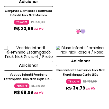
Adicionar
Conjunto Camiseta E Bermuda
Infantil Trick Nick Marrom
R$
159
,
99
79%OFF
R$
33
,
59
no Pix
Adicionar
Adicionar
Blusa Infantil Feminina Trick Nick
Vestido Infantil Feminino
Floral Manga Curta Lilás
Estampado Trick Nick Alças Com
R$
159
,
99
78%OFF
Babados Viscose Modera Saia
R$
319
,
99
78%OFF
R$
34
,
79
Ampla Floral
no Pix
R$
68
,
99
no Pix