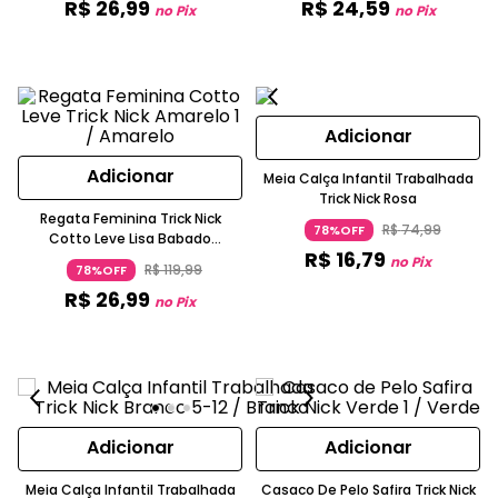
R$
26
,
99
R$
24
,
59
no Pix
no Pix
Adicionar
Adicionar
Meia Calça Infantil Trabalhada
Trick Nick Rosa
Regata Feminina Trick Nick
R$
74
,
99
78%OFF
Cotto Leve Lisa Babado
R$
16
,
79
Rendado Amarelo
no Pix
R$
119
,
99
78%OFF
R$
26
,
99
no Pix
Adicionar
Adicionar
Meia Calça Infantil Trabalhada
Casaco De Pelo Safira Trick Nick