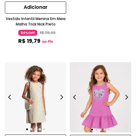
Adicionar
Vestido Infantil Menina Em Meia
Malha Trick Nick Preto
R$
119
,
99
84%OFF
R$
19
,
79
no Pix