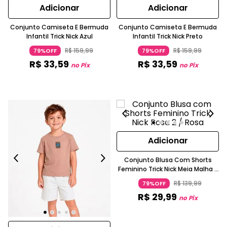
Adicionar
Adicionar
Conjunto Camiseta E Bermuda
Conjunto Camiseta E Bermuda
Infantil Trick Nick Azul
Infantil Trick Nick Preto
R$
159
,
99
R$
159
,
99
79%OFF
79%OFF
R$
33
,
59
R$
33
,
59
no Pix
no Pix
Adicionar
Conjunto Blusa Com Shorts
Feminino Trick Nick Meia Malha E
Popeline Manga Curta Lilás
R$
139
,
99
79%OFF
R$
29
,
99
no Pix