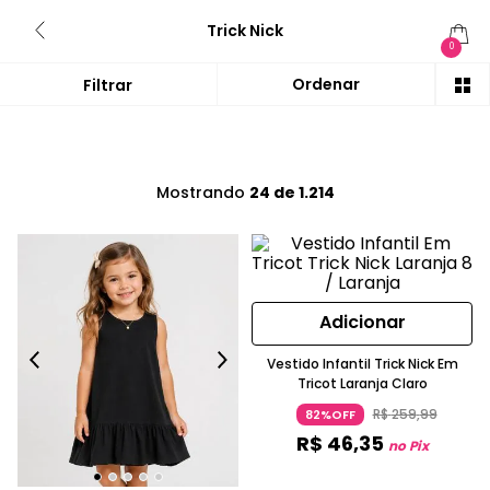
Trick Nick
0
Mostrando
24 de 1.214
Adicionar
Vestido Infantil Trick Nick Em
Tricot Laranja Claro
R$
259
,
99
82%OFF
R$
46
,
35
no Pix