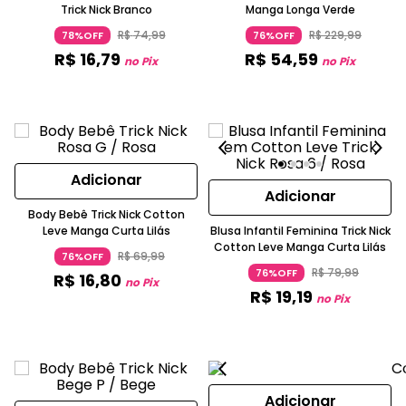
Trick Nick Branco
Manga Longa Verde
R$
74
,
99
R$
229
,
99
78%OFF
76%OFF
R$
16
,
79
R$
54
,
59
no Pix
no Pix
Adicionar
Adicionar
Body Bebê Trick Nick Cotton
Leve Manga Curta Lilás
Blusa Infantil Feminina Trick Nick
Cotton Leve Manga Curta Lilás
R$
69
,
99
76%OFF
R$
79
,
99
76%OFF
R$
16
,
80
no Pix
R$
19
,
19
no Pix
Adicionar