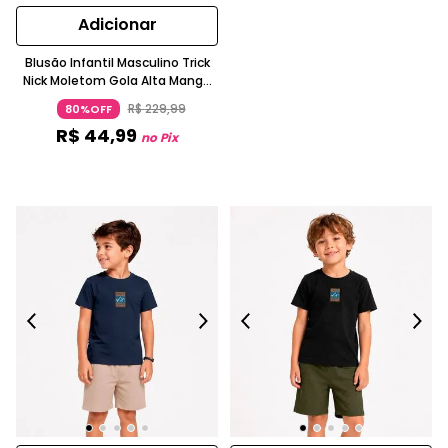
Adicionar
Blusão Infantil Masculino Trick
Nick Moletom Gola Alta Manga
Longa Listrado Caramelo
R$
229
,
99
80%OFF
R$
44
,
99
no Pix