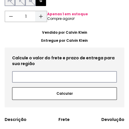
PP
P
M
G
Apenas
1
em estoque
Vendido por
Calvin Klein
Entregue por
Calvin Klein
Frete
Devolução