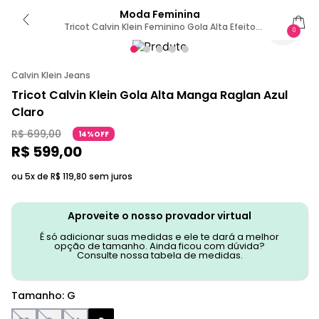
Moda Feminina
Tricot Calvin Klein Feminino Gola Alta Efeito
0
Mesclado - Azul Bebe G
Calvin Klein Jeans
Tricot Calvin Klein Gola Alta Manga Raglan Azul
Claro
R$
699
,
00
14%OFF
R$
599
,
00
ou 5x de
R$
119
,
80
sem juros
Aproveite o nosso provador virtual
É só adicionar suas medidas e ele te dará a melhor
opção de tamanho. Ainda ficou com dúvida?
Consulte nossa tabela de medidas.
Tamanho
:
G