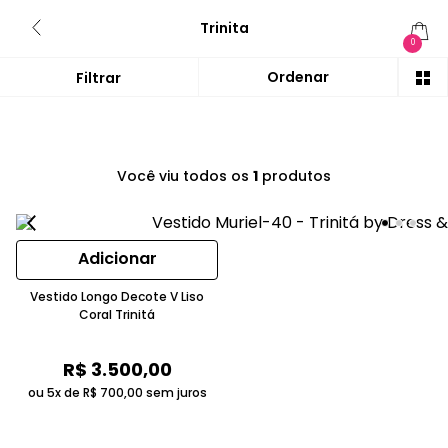
Trinita
0
Você viu todos os
1
produtos
Adicionar
Vestido Longo Decote V Liso
Coral Trinitá
R$
3
.
500
,
00
ou 5x de
R$
700
,
00
sem juros