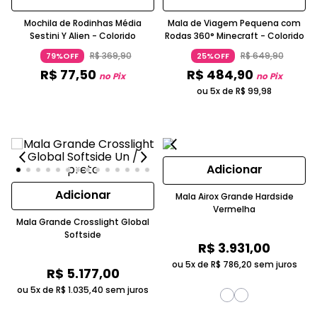
Mochila de Rodinhas Média
Mala de Viagem Pequena com
Sestini Y Alien - Colorido
Rodas 360° Minecraft - Colorido
R$
369
,
90
R$
649
,
90
79%OFF
25%OFF
R$
77
,
50
R$
484
,
90
no Pix
no Pix
ou 5x de
R$
99
,
98
Adicionar
Adicionar
Mala Airox Grande Hardside
Vermelha
Mala Grande Crosslight Global
Softside
R$
3
.
931
,
00
ou 5x de
R$
786
,
20
sem juros
R$
5
.
177
,
00
ou 5x de
R$
1
.
035
,
40
sem juros