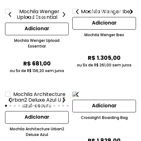
Adicionar
Adicionar
Mochila Wenger Ibex
Mochila Wenger Upload
Essential
R$
1
.
305
,
00
R$
681
,
00
ou 5x de
R$
261
,
00
sem juros
ou 5x de
R$
136
,
20
sem juros
Adicionar
Adicionar
Crosslight Boarding Bag
Mochila Architecture Urban2
Deluxe Azul
R$
1
.
828
,
00