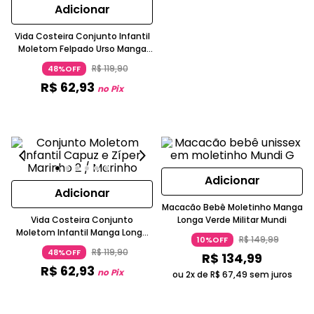
Adicionar
Vida Costeira Conjunto Infantil
Moletom Felpado Urso Manga
Longa Caramelo
R$
119
,
90
48%OFF
R$
62
,
93
no Pix
Adicionar
Adicionar
Macacão Bebê Moletinho Manga
Vida Costeira Conjunto
Longa Verde Militar Mundi
Moletom Infantil Manga Longa
R$
149
,
99
10%OFF
Zíper e Capuz Azul Marinho
R$
119
,
90
48%OFF
R$
134
,
99
R$
62
,
93
no Pix
ou 2x de
R$
67
,
49
sem juros