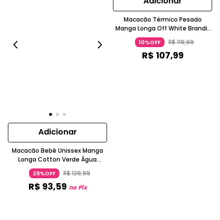
Adicionar
Macacão Térmico Pesado
Manga Longa Off White Brandili
Baby
R$
119
,
99
10%OFF
R$
107
,
99
Adicionar
Macacão Bebê Unissex Manga
Longa Cotton Verde Água
Brandili Baby
R$
129
,
99
28%OFF
R$
93
,
59
no Pix