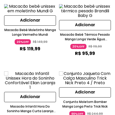
Adicionar
Adicionar
Macacão Bebê Moletinho Manga
Longa Vermelho Mundi
Macacão Bebê Térmico Pesado
Manga Longa Verde Água
R$
149
,
99
20%OFF
Brandili
R$
119
,
99
20%OFF
R$
119
,
99
R$
95
,
99
Adicionar
Adicionar
Conjunto Moletom Bomber
Macacão Infantil Hora Do
Manga Longa Preto Trick Nick
Soninho Manga Curta Laranja
R$
244
,
99
66%OFF