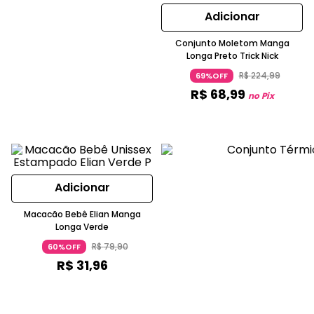
Adicionar
Conjunto Moletom Manga
Longa Preto Trick Nick
R$
224
,
99
69%OFF
R$
68
,
99
no Pix
Adicionar
Macacão Bebê Elian Manga
Longa Verde
R$
79
,
90
60%OFF
R$
31
,
96