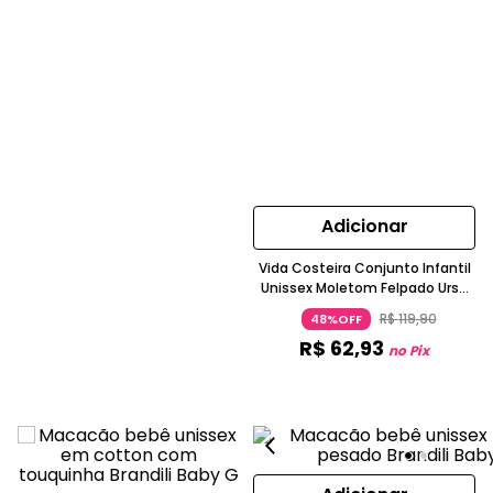
Adicionar
Vida Costeira Conjunto Infantil
Unissex Moletom Felpado Urso
Off White
R$
119
,
90
48%OFF
R$
62
,
93
no Pix