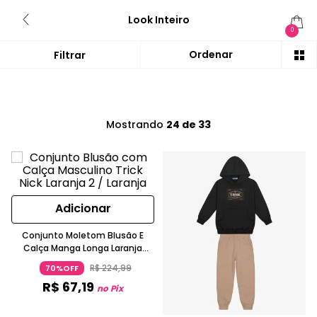
Look Inteiro
0
Mostrando
24 de 33
Adicionar
Conjunto Moletom Blusão E
Calça Manga Longa Laranja
Escuro Trick Nick
R$
224
,
99
70%OFF
R$
67
,
19
no Pix