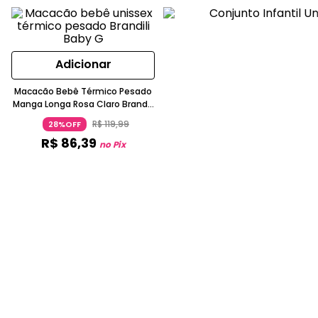
Adicionar
Macacão Bebê Térmico Pesado
Manga Longa Rosa Claro Brandili
Baby
R$
119
,
99
28%OFF
R$
86
,
39
no Pix