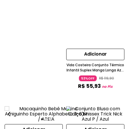
Adicionar
Vida Costeira Conjunto Térmico
Infantil Suplex Manga Longa Azul
Claro
R$
119
,
90
53%OFF
R$
55
,
93
no Pix