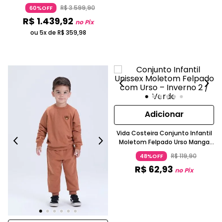
R$
3
.
599
,
90
60%OFF
R$
1
.
439
,
92
no Pix
ou 5x de
R$
359
,
98
Adicionar
Vida Costeira Conjunto Infantil
Moletom Felpado Urso Manga
Longa Verde Militar
R$
119
,
90
48%OFF
R$
62
,
93
no Pix