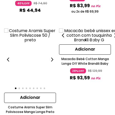
Claro Elian
R$
74
,
90
40%OFF
R$
83
,
99
no Pix
R$
44
,
94
ou 2x de
R$
69
,
99
Adicionar
Macacão Bebê Cotton Manga
Longa Off White Brandili Baby
R$
129
,
99
28%OFF
R$
93
,
59
no Pix
Adicionar
Costume Aramis Super Slim
Poliviscose Manga Longa Preto