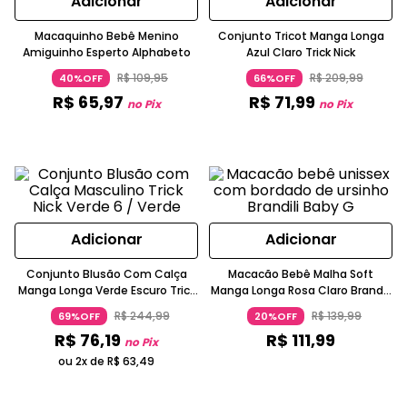
Adicionar
Adicionar
Macaquinho Bebê Menino
Conjunto Tricot Manga Longa
Amiguinho Esperto Alphabeto
Azul Claro Trick Nick
R$
109
,
95
R$
209
,
99
40%OFF
66%OFF
R$
65
,
97
R$
71
,
99
no Pix
no Pix
Adicionar
Adicionar
Conjunto Blusão Com Calça
Macacão Bebê Malha Soft
Manga Longa Verde Escuro Trick
Manga Longa Rosa Claro Brandili
Nick
Baby
R$
244
,
99
R$
139
,
99
69%OFF
20%OFF
R$
76
,
19
R$
111
,
99
no Pix
ou 2x de
R$
63
,
49