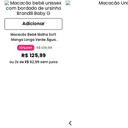
Adicionar
Macacão Bebê Malha Soft
Manga Longa Verde Água
Brandili
R$
139
,
99
10%OFF
R$
125
,
99
ou 2x de
R$
62
,
99
sem juros