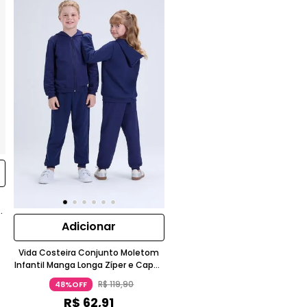
Adicionar
Vida Costeira Conjunto Moletom
Infantil Manga Longa Zíper e Capuz
Azul Marinho
R$
119
,
90
48%OFF
R$
62
,
91