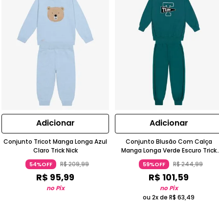
Adicionar
Adicionar
Conjunto Tricot Manga Longa Azul
Conjunto Blusão Com Calça
Claro Trick Nick
Manga Longa Verde Escuro Trick
Nick
R$
209
,
99
R$
244
,
99
54%OFF
59%OFF
R$
95
,
99
R$
101
,
59
no Pix
no Pix
ou 2x de
R$
63
,
49