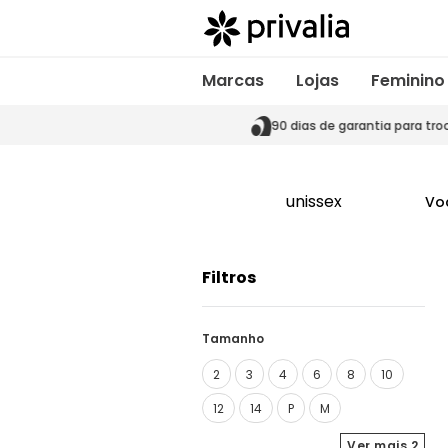
Marcas
Lojas
Feminino
s de garantia para trocas
90 dias de garantia para tro
unissex
Vo
Filtros
Tamanho
2
3
4
6
8
10
12
14
P
M
Ver mais
2