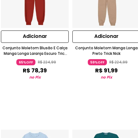
Adicionar
Adicionar
Conjunto Moletom Blusão E Calça
Conjunto Moletom Manga Longa
Manga Longa Laranja Escuro Trick
Preto Trick Nick
Nick
R$
224
,
99
R$
224
,
99
65%OFF
59%OFF
R$
78
,
39
R$
91
,
99
no Pix
no Pix