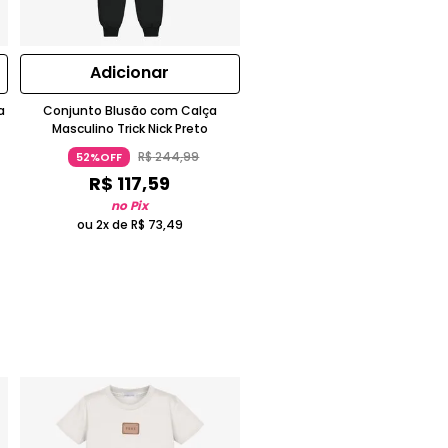
Adicionar
a
Conjunto Blusão com Calça
Masculino Trick Nick Preto
R$
244
,
99
52%OFF
R$
117
,
59
no Pix
ou 2x de
R$
73
,
49