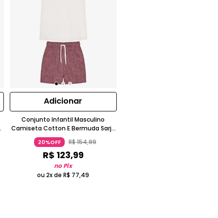
Adicionar
Conjunto Infantil Masculino
k
Camiseta Cotton E Bermuda Sarja
Trick Nick Manga Curta
R$
154
,
99
20%OFF
R$
123
,
99
no Pix
ou 2x de
R$
77
,
49