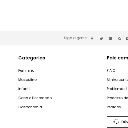
Siga a gente:
Categorias
Fale com
Feminino
F.A.C
Masculino
Minha cont
Infantil
Problemas 
Casa e Decoração
Processo d
Gastronomia
Pedidos
Dúv