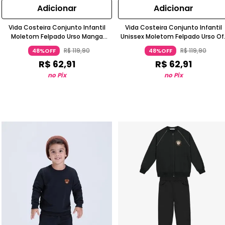
Adicionar
Adicionar
Vida Costeira Conjunto Infantil
Vida Costeira Conjunto Infantil
Moletom Felpado Urso Manga
Unissex Moletom Felpado Urso Of
Longa Caramelo
White
R$
119
,
90
R$
119
,
90
48%OFF
48%OFF
R$
62
,
91
R$
62
,
91
no Pix
no Pix