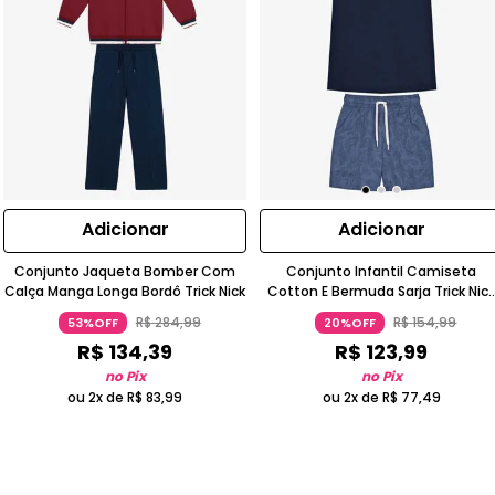
Adicionar
Adicionar
Conjunto Jaqueta Bomber Com
Conjunto Infantil Camiseta
Calça Manga Longa Bordô Trick Nick
Cotton E Bermuda Sarja Trick Nic
Manga Curta
R$
284
,
99
R$
154
,
99
53%OFF
20%OFF
R$
134
,
39
R$
123
,
99
no Pix
no Pix
ou 2x de
R$
83
,
99
ou 2x de
R$
77
,
49