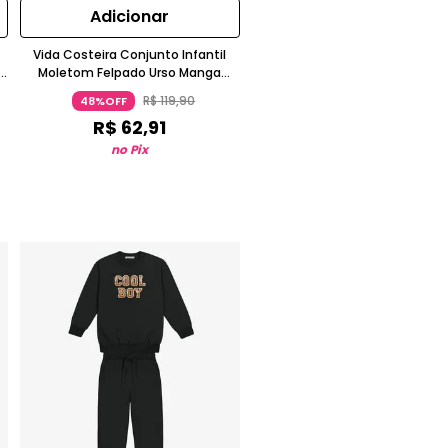
Adicionar
Vida Costeira Conjunto Infantil
f
Moletom Felpado Urso Manga
Longa Verde Militar
R$
119
,
90
48%OFF
R$
62
,
91
no Pix