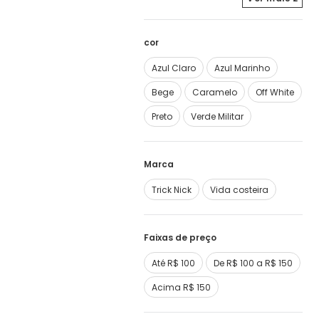
cor
Azul Claro
Azul Marinho
Bege
Caramelo
Off White
Preto
Verde Militar
Marca
Trick Nick
Vida costeira
Faixas de preço
Até R$ 100
De R$ 100 a R$ 150
Acima R$ 150