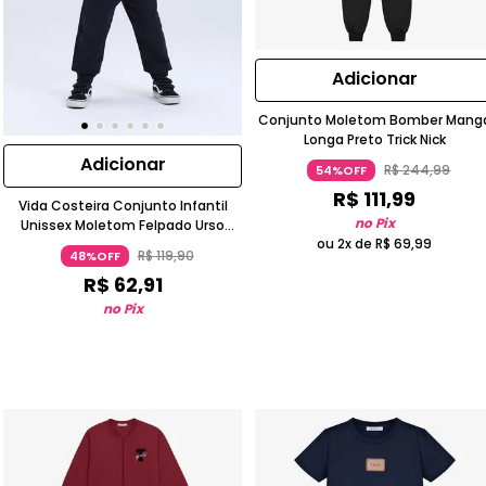
Adicionar
Conjunto Moletom Bomber Mang
Longa Preto Trick Nick
Adicionar
R$
244
,
99
54%OFF
R$
111
,
99
Vida Costeira Conjunto Infantil
no Pix
Unissex Moletom Felpado Urso
ou 2x de
R$
69
,
99
Preto
R$
119
,
90
48%OFF
R$
62
,
91
no Pix