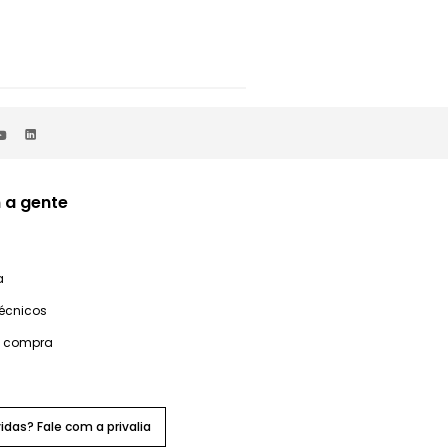
 a gente
a
técnicos
e compra
idas? Fale com a privalia