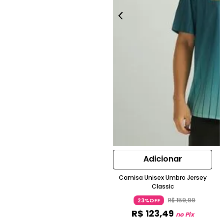
Adicionar
Camisa Unisex Umbro Jersey
Classic
R$
159
,
99
23%OFF
R$
123
,
49
no Pix