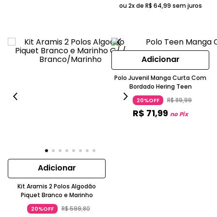
ou 2x de
R$
64
,
99
sem juros
Adicionar
Polo Juvenil Manga Curta Com
Bordado Hering Teen
R$
89
,
99
20%OFF
R$
71
,
99
no Pix
Adicionar
Kit Aramis 2 Polos Algodão
Piquet Branco e Marinho
R$
599
,
80
20%OFF