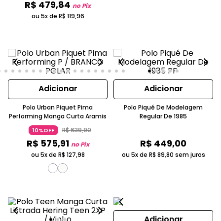
R$
479
,
84
no Pix
ou 5x de
R$
119
,
96
Adicionar
Adicionar
Polo Urban Piquet Pima
Polo Piqué De Modelagem
Performing Manga Curta Aramis
Regular De 1985
R$
639
,
90
10%OFF
R$
575
,
91
R$
449
,
00
no Pix
ou 5x de
R$
127
,
98
ou 5x de
R$
89
,
80
sem juros
Adicionar