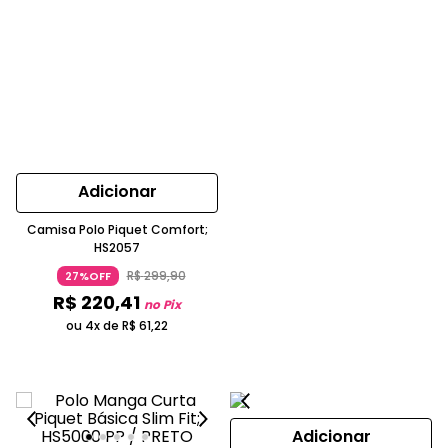
Adicionar
Camisa Polo Piquet Comfort;
HS2057
R$
299
,
90
27%OFF
R$
220
,
41
no Pix
ou 4x de
R$
61
,
22
Adicionar