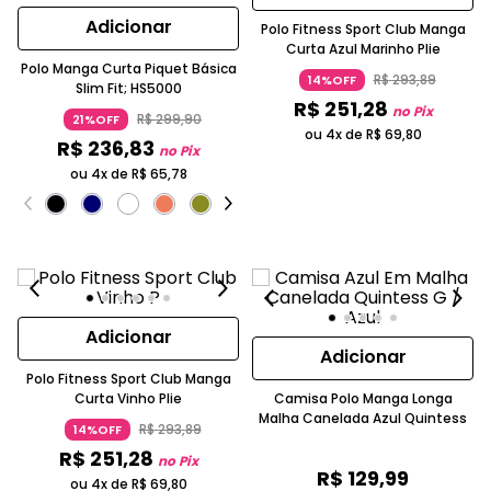
Adicionar
Polo Fitness Sport Club Manga
Curta Azul Marinho Plie
Polo Manga Curta Piquet Básica
R$
293
,
89
14%OFF
Slim Fit; HS5000
R$
251
,
28
no Pix
R$
299
,
90
21%OFF
ou 4x de
R$
69
,
80
R$
236
,
83
no Pix
ou 4x de
R$
65
,
78
Adicionar
Adicionar
Polo Fitness Sport Club Manga
Curta Vinho Plie
Camisa Polo Manga Longa
Malha Canelada Azul Quintess
R$
293
,
89
14%OFF
R$
251
,
28
no Pix
R$
129
,
99
ou 4x de
R$
69
,
80