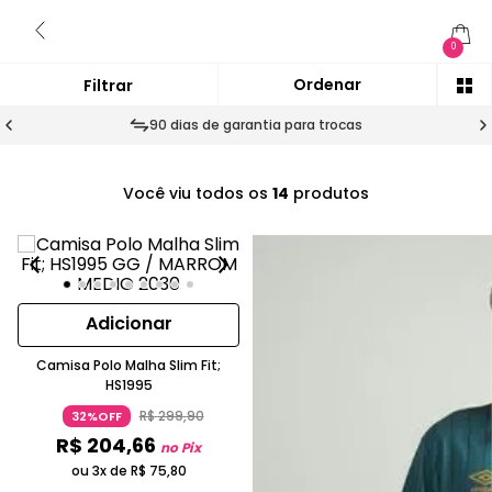
0
90 dias de garantia para trocas
Você viu todos os
14
produtos
Adicionar
Camisa Polo Malha Slim Fit;
HS1995
R$
299
,
90
32%OFF
R$
204
,
66
no Pix
ou 3x de
R$
75
,
80