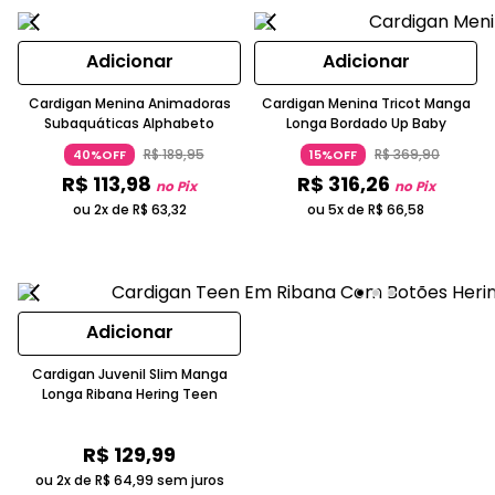
Adicionar
Adicionar
Cardigan Menina Animadoras
Cardigan Menina Tricot Manga
Subaquáticas Alphabeto
Longa Bordado Up Baby
R$
189
,
95
R$
369
,
90
40%OFF
15%OFF
R$
113
,
98
R$
316
,
26
no Pix
no Pix
ou 2x de
R$
63
,
32
ou 5x de
R$
66
,
58
Adicionar
Cardigan Juvenil Slim Manga
Longa Ribana Hering Teen
R$
129
,
99
ou 2x de
R$
64
,
99
sem juros