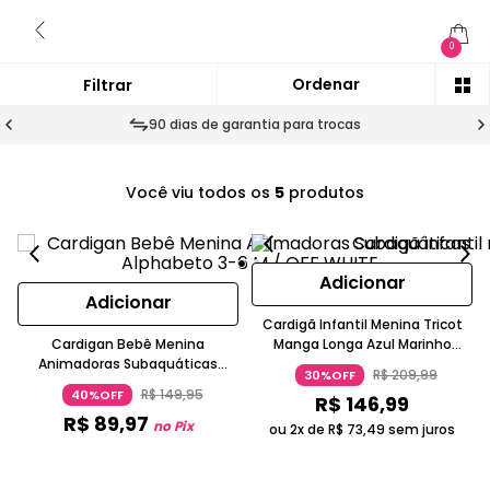
0
90 dias de garantia para trocas
Você viu todos os
5
produtos
Adicionar
Adicionar
Cardigã Infantil Menina Tricot
Cardigan Bebê Menina
Manga Longa Azul Marinho
Animadoras Subaquáticas
Mundi
R$
209
,
99
30%OFF
Alphabeto
R$
149
,
95
40%OFF
R$
146
,
99
R$
89
,
97
no Pix
ou 2x de
R$
73
,
49
sem juros