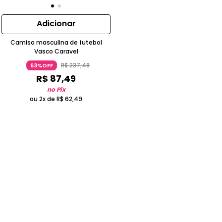
Adicionar
Camisa masculina de futebol
Vasco Caravel
R$
237
,
48
63%OFF
R$
87
,
49
no Pix
ou 2x de
R$
62
,
49