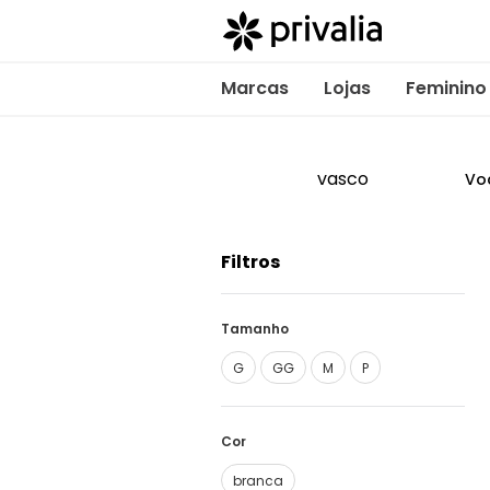
Marcas
Lojas
Feminino
vasco
Vo
Filtros
Tamanho
G
GG
M
P
Cor
branca