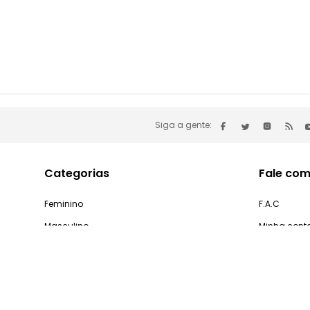
Siga a gente:
Categorias
Fale com
Feminino
F.A.C
Masculino
Minha cont
Infantil
Problemas 
Casa e Decoração
Processo d
Gastronomia
Pedidos