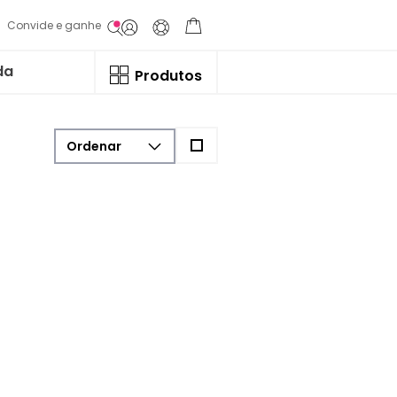
Convide e ganhe
da
Produtos