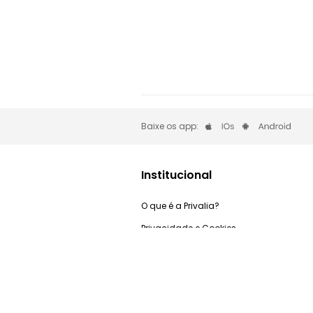
Baixe os app:
Institucional
O que é a Privalia?
Privacidade e Cookies
Trabalhe Conosco
Condições de uso
Relação com investidores