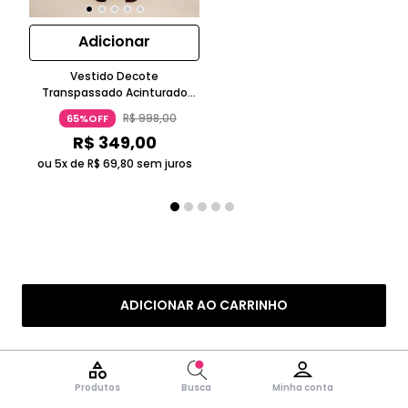
Adicionar
Vestido Decote
Transpassado Acinturado
Evasê Midi Tela Sem Manga
R$
998
,
00
65%OFF
Bege Claro
R$
349
,
00
ou 5x de
R$
69
,
80
sem juros
ADICIONAR AO CARRINHO
Produtos
Busca
Minha conta