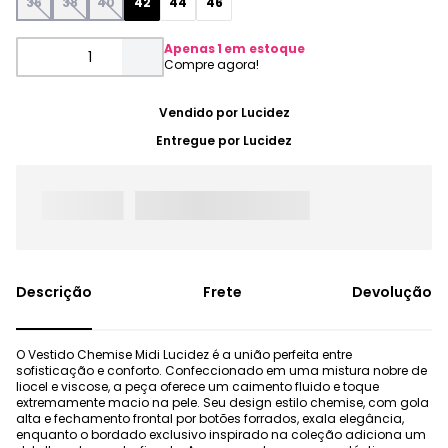
36
38
40
42
44
46
Apenas
1
em estoque
Vendido por
Lucidez
Entregue por
Lucidez
Frete
Devolução
O Vestido Chemise Midi Lucidez é a união perfeita entre
sofisticação e conforto. Confeccionado em uma mistura nobre de
liocel e viscose, a peça oferece um caimento fluido e toque
extremamente macio na pele. Seu design estilo chemise, com gola
alta e fechamento frontal por botões forrados, exala elegância,
enquanto o bordado exclusivo inspirado na coleção adiciona um