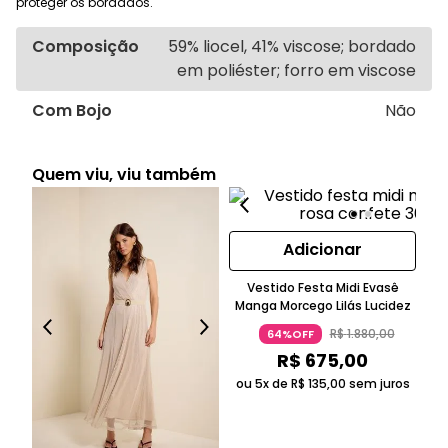
proteger os bordados.
Composição
59% liocel, 41% viscose; bordado
em poliéster; forro em viscose
Com Bojo
Não
Quem viu, viu também
Adicionar
Vestido Festa Midi Evasê
V
Manga Morcego Lilás Lucidez
R$
1
.
880
,
00
64%OFF
R$
675
,
00
ou 5x de
R$
135
,
00
sem juros
ou