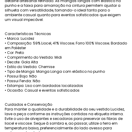
detalhe artesanal refinado. As mangas longas com elástico no
punho e a faixa para amarração na cintura permitem ajustar a
silhueta com versatilidade, tornando-o ideal tanto para o
ambiente casual quanto para eventos sofisticados que exigem
um visual impecável.
Características Técnicas
• Marca: Lucidez
• Composição: 59% Liocel, 41% Viscose; Forro 100% Viscose; Bordado
em Poliéster
• Cor: Preto
• Comprimento do Vestido: Midi
• Decote: Gola Alta
• Estilo do Vestido: Chemise
• Tipo de Manga: Manga Longa com elástico no punho
• Possui Bojo: Não
• Possui Fenda: Não
• Estampa: Liso com bordados localizados
• Ocasião: Casual e eventos sofisticados
Cuidados e Conservação
Para manter a qualidade e a durabilidade do seu vestido Lucidez,
lave a peça conforme as instruções contidas na etiqueta interna.
Evite o uso de alvejantes e secadoras para preservar as fibras de
liocel e viscose. Seque à sombra e, ao passar, utilize o ferro em
temperatura baixa, preferencialmente do lado avesso para