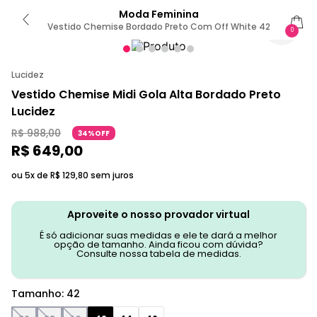
Moda Feminina
Vestido Chemise Bordado Preto Com Off White 42
0
Lucidez
Vestido Chemise Midi Gola Alta Bordado Preto
Lucidez
R$
988
,
00
34%OFF
R$
649
,
00
ou 5x de
R$
129
,
80
sem juros
Aproveite o nosso provador virtual
É só adicionar suas medidas e ele te dará a melhor
opção de tamanho. Ainda ficou com dúvida?
Consulte nossa tabela de medidas.
Tamanho
:
42