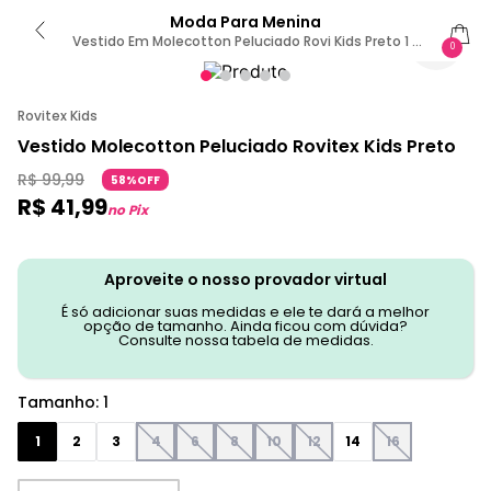
Moda Para Menina
Vestido Em Molecotton Peluciado Rovi Kids Preto 1 /
0
Preto
Rovitex Kids
Vestido Molecotton Peluciado Rovitex Kids Preto
R$
99
,
99
58%OFF
R$
41
,
99
no Pix
Aproveite o nosso provador virtual
É só adicionar suas medidas e ele te dará a melhor
opção de tamanho. Ainda ficou com dúvida?
Consulte nossa tabela de medidas.
Tamanho
:
1
1
2
3
4
6
8
10
12
14
16