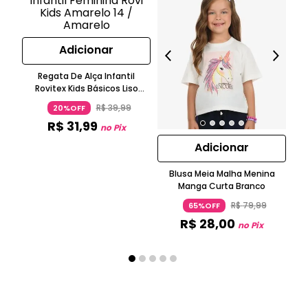
Adicionar
Regata De Alça Infantil
Rovitex Kids Básicos Liso
Amarelo
R$
39
,
99
20%OFF
R$
31
,
99
no Pix
Adicionar
Blusa Meia Malha Menina
Bl
Manga Curta Branco
N
R$
79
,
99
65%OFF
R$
28
,
00
no Pix