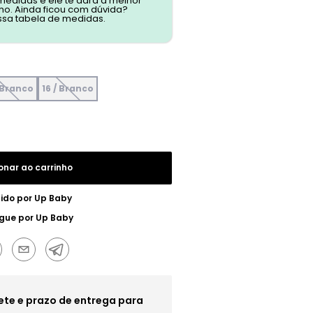
 medidas e ele te dará a melhor
o. Ainda ficou com dúvida?
ssa tabela de medidas.
/ Branco
16 / Branco
onar ao carrinho
ido por
Up Baby
egue por
Up Baby