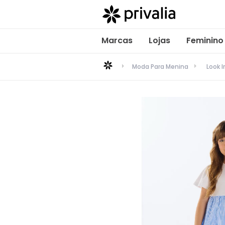
Marcas
Lojas
Feminino
Moda Para Menina
Look I