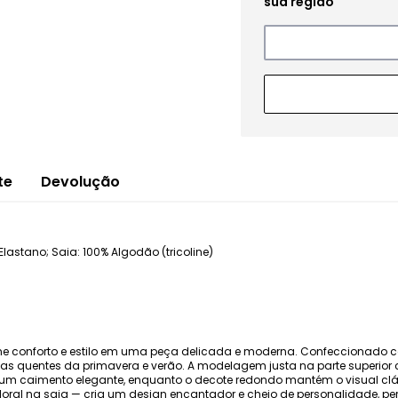
te
Devolução
astano; Saia: 100% Algodão (tricoline)
e conforto e estilo em uma peça delicada e moderna. Confeccionado com
 dias quentes da primavera e verão. A modelagem justa na parte superi
 um caimento elegante, enquanto o decote redondo mantém o visual cl
 floral na saia — cria um design encantador e cheio de personalidade, pe