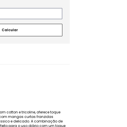
 cotton e tricoline, oferece toque
or com mangas curtas franzidas
ássico e delicado. A combinação de
rfeito para o uso diário com um toque