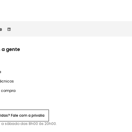
 a gente
a
técnicos
e compra
idas? Fale com a privalia
 a sábado das 8h00 às 20h00.