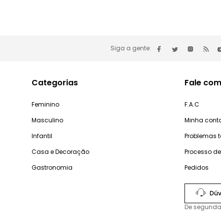
Siga a gente:
Categorias
Fale com
Feminino
F.A.C
Masculino
Minha cont
Infantil
Problemas 
Casa e Decoração
Processo d
Gastronomia
Pedidos
Dúv
De segunda