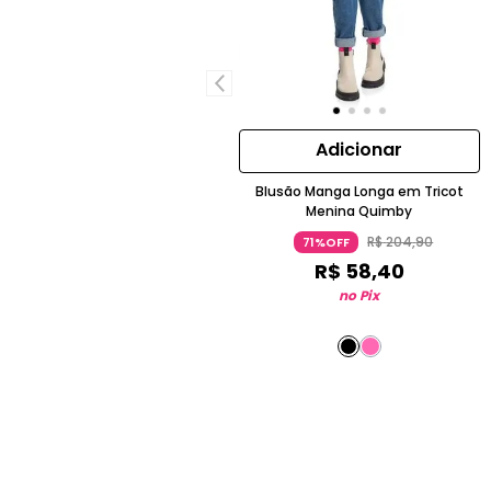
Adicionar
Blusão Manga Longa em Tricot
Menina Quimby
R$
204
,
90
71%OFF
R$
58
,
40
no Pix