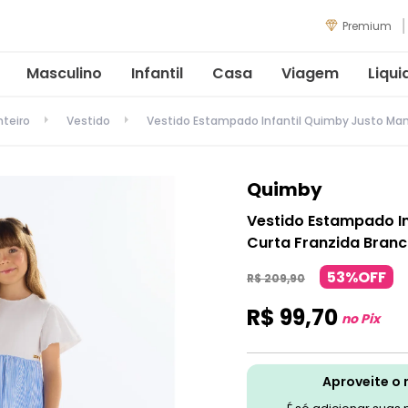
Premium
Masculino
Infantil
Casa
Viagem
Liqui
nteiro
Vestido
Vestido Estampado Infantil Quimby Justo Man
Quimby
Vestido Estampado I
Curta Franzida Bran
53%OFF
R$
209
,
90
R$
99
,
70
no Pix
Aproveite o 