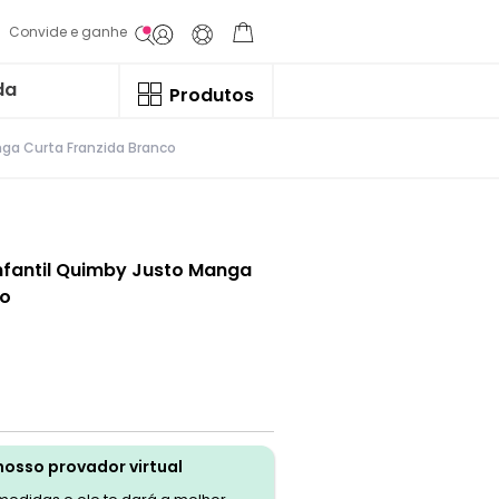
Convide e ganhe
da
Produtos
ga Curta Franzida Branco
nfantil Quimby Justo Manga
co
nosso provador virtual