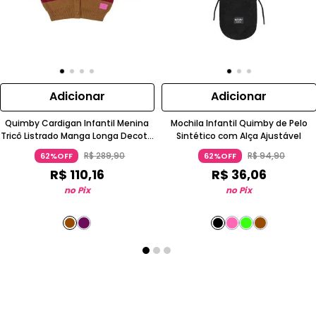
Adicionar
Adicionar
Quimby Cardigan Infantil Menina
Mochila Infantil Quimby de Pelo
Tricô Listrado Manga Longa Decote
Sintético com Alça Ajustável
V com Botões
R$
289
,
90
R$
94
,
90
62%OFF
62%OFF
R$
110
,
16
R$
36
,
06
no Pix
no Pix