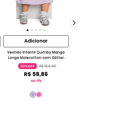
Adicionar
Adicionar
Vestido Infantil Quimby Manga
Vestido Estampado para Bebê
Longa Molecotton com Glitter
Quimby
Outono Inverno
R$
154
,
90
R$
134
,
90
62%OFF
71%OFF
R$
58
,
86
R$
38
,
45
no Pix
no Pix