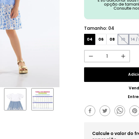
É só adicionar suas
opção de tamanh
Consulte no
Tamanho
:
04
04
06
08
10
14 
Adici
Vend
Entr