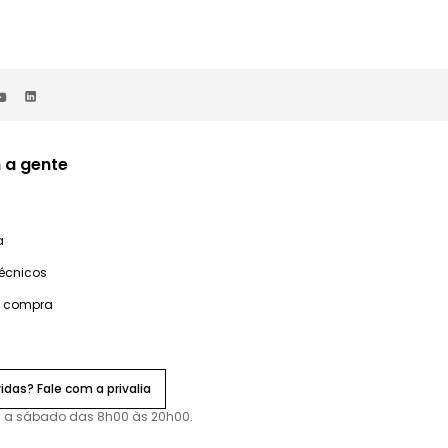
 a gente
a
técnicos
e compra
idas? Fale com a privalia
 a sábado das 8h00 às 20h00.