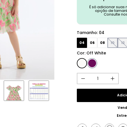
É só adicionar suas
opção de tamanh
Consulte no
Tamanho
:
04
04
06
08
10
12
Cor
:
Off White
Adici
Vend
Entr