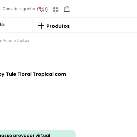
Convide e ganhe
da
Produtos
m Forro e Lastex
by Tule Floral Tropical com
nosso provador virtual