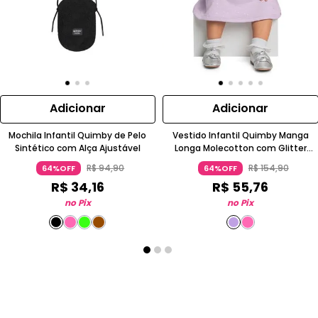
Adicionar
Adicionar
Mochila Infantil Quimby de Pelo
Vestido Infantil Quimby Manga
Sintético com Alça Ajustável
Longa Molecotton com Glitter
Outono Inverno
R$
94
,
90
R$
154
,
90
64%OFF
64%OFF
R$
34
,
16
R$
55
,
76
no Pix
no Pix