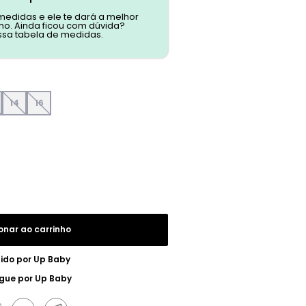
 medidas e ele te dará a melhor
o. Ainda ficou com dúvida?
ssa tabela de medidas.
14
16
onar ao carrinho
ido por
Up Baby
egue por
Up Baby