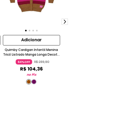
Adicionar
Adicionar
Quimby Cardigan Infantil Menina
Vestido Estampado para Bebê
Tricô Listrado Manga Longa Decote
Quimby
V com Botões
R$
289
,
90
R$
134
,
90
64%OFF
73%OFF
R$
104
,
36
R$
36
,
42
no Pix
no Pix