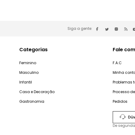
Siga a gente:
Categorias
Fale com
Feminino
F.A.C
Masculino
Minha cont
Infantil
Problemas 
Casa e Decoração
Processo d
Gastronomia
Pedidos
Dúv
De segunda