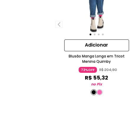
Adicionar
Blusão Manga Longa em Tricot
Menina Quimby
R$
204
,
90
73%OFF
R$
55
,
32
no Pix