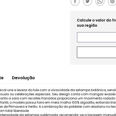
te
Devolução
Tropical une a leveza do tule com a vivacidade da estampa botânica, sen
asuais ou celebrações especiais. Seu design conta com mangas evasês 
enquanto a saia com recortes franzidos proporciona um movimento rodado
fantil, o modelo possui forro em meia malha 100% algodão, evitando tr
tes de Primavera e Verão. A combinação do poliéster com elastano no tec
m total liberdade.
e a intensidade da estampa sublimada, recomenda-se a lavagem manual