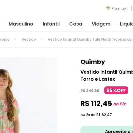
Premium
Masculino
Infantil
Casa
Viagem
Liqui
nteiro
Vestido
Vestido Infantil Quimby Tule Floral Tropical co
Quimby
Vestido Infantil Quim
Forro e Lastex
55%OFF
R$
249
,
90
R$
112
,
45
no Pix
ou 2x de
R$
62
,
47
Aproveite o 