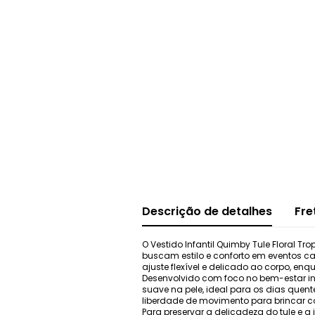
Descrição de detalhes
Fre
O Vestido Infantil Quimby Tule Floral 
buscam estilo e conforto em eventos c
ajuste flexível e delicado ao corpo, 
Desenvolvido com foco no bem-estar in
suave na pele, ideal para os dias quen
liberdade de movimento para brincar co
Para preservar a delicadeza do tule 