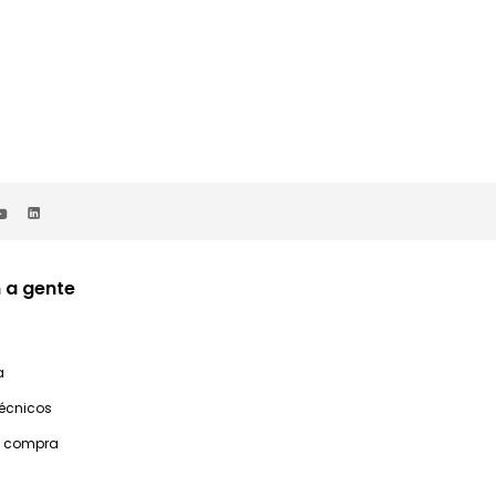
 a gente
a
técnicos
e compra