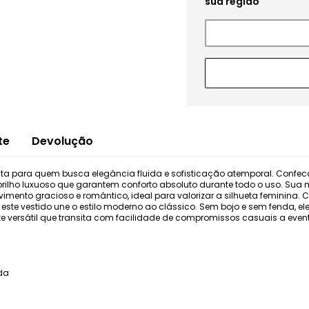
te
Devolução
feita para quem busca elegância fluida e sofisticação atemporal. Conf
rilho luxuoso que garantem conforto absoluto durante todo o uso. Sua
mento gracioso e romântico, ideal para valorizar a silhueta feminina.
te vestido une o estilo moderno ao clássico. Sem bojo e sem fenda, el
 versátil que transita com facilidade de compromissos casuais a event
da