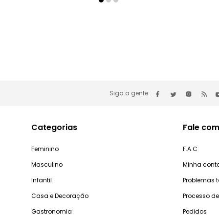
Siga a gente:
Categorias
Fale com
Feminino
F.A.C
Masculino
Minha cont
Infantil
Problemas 
Casa e Decoração
Processo d
Gastronomia
Pedidos