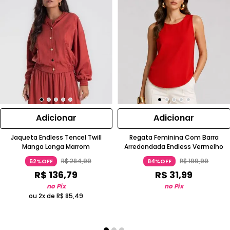
Adicionar
Adicionar
Jaqueta Endless Tencel Twill
Regata Feminina Com Barra
Manga Longa Marrom
Arredondada Endless Vermelho
R$
284
,
99
R$
199
,
99
52%OFF
84%OFF
R$
136
,
79
R$
31
,
99
no Pix
no Pix
ou 2x de
R$
85
,
49