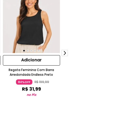
Adicionar
Adicionar
Regata Feminina Com Barra
Blusa Cropped Feminina Endles
Arredondada Endless Preto
Alça Decote X Ajustada
R$
199
,
99
R$
159
,
99
84%OFF
83%OFF
R$
31
,
99
R$
27
,
99
no Pix
no Pix