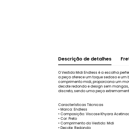
Descrição de detalhes
Fre
O Vestido Midi Endless é a escolha per
a peça oferece um toque sedoso e um b
comprimento midi, proporciona um movi
decote redondo e design sem mangas, es
discreto, sendo uma peça extremamente
Características Técnicas
• Marca: Endless
• Composição: Viscose Khyara Acetina
• Cor: Preto
• Comprimento do Vestido: Midi
• Decote: Redondo