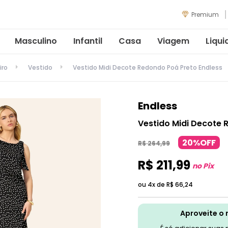
Premium
Masculino
Infantil
Casa
Viagem
Liqui
iro
Vestido
Vestido Midi Decote Redondo Poá Preto Endless
Endless
Vestido Midi Decote 
20%OFF
R$
264
,
99
R$
211
,
99
no Pix
ou 4x de
R$
66
,
24
Aproveite o 