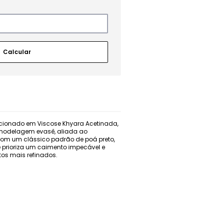
eccionado em Viscose Khyara Acetinada,
 modelagem evasê, aliada ao
 Com um clássico padrão de poá preto,
e prioriza um caimento impecável e
os mais refinados.