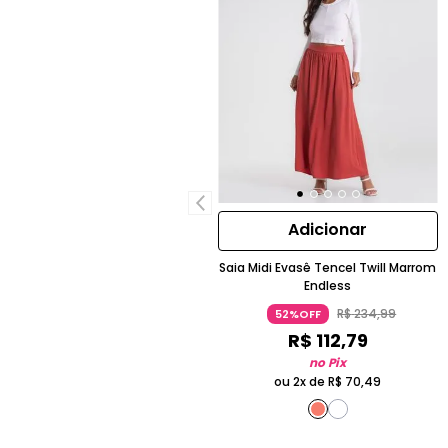
Adicionar
Saia Midi Evasê Tencel Twill Marrom
Endless
R$
234
,
99
52%OFF
R$
112
,
79
no Pix
ou 2x de
R$
70
,
49