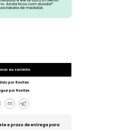
 medidas e ele te dará a melhor
o. Ainda ficou com dúvida?
ssa tabela de medidas.
onar ao carrinho
dido por
Rovitex
egue por
Rovitex