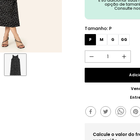
É só adicionar suas
opção de tamanh
Consulte no
Tamanho
:
P
P
M
G
GG
Adici
Ven
Entr