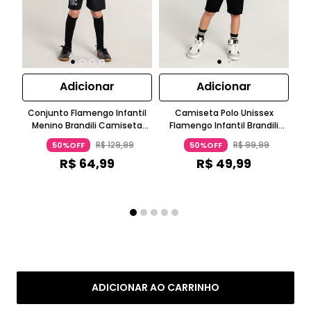
Adicionar
Adicionar
Conjunto Flamengo Infantil
Camiseta Polo Unissex
Menino Brandili Camiseta
Flamengo Infantil Brandili
Manga Curta Bermuda Preto
Malha Manga Curta Preto
R$
129
,
99
R$
99
,
99
50%OFF
50%OFF
R$
64
,
99
R$
49
,
99
ADICIONAR AO CARRINHO