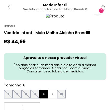
Moda Infantil
Vestido Infantil Menina Em Malha Brandil 6
0
Brandili
Vestido Infantil Meia Malha Alcinha Brandili
R$
44
,
99
Aproveite o nosso provador virtual
É só adicionar suas medidas e ele te dará a melhor
opção de tamanho. Ainda ficou com dúvida?
Consulte nossa tabela de medidas.
Tamanho
:
6
1
2
3
4
6
8
10