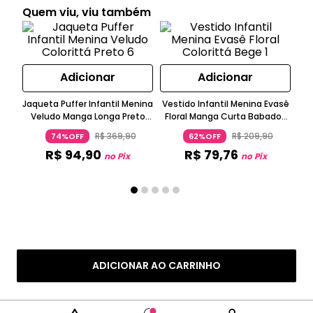
Quem viu, viu também
Adicionar
Adicionar
Jaqueta Puffer Infantil Menina
Vestido Infantil Menina Evasê
Co
Veludo Manga Longa Preto
Floral Manga Curta Babados
Tr
Colorittá
Bege
R$
369
,
90
R$
209
,
90
74%OFF
62%OFF
R$
94
,
90
R$
79
,
76
no Pix
no Pix
ADICIONAR AO CARRINHO