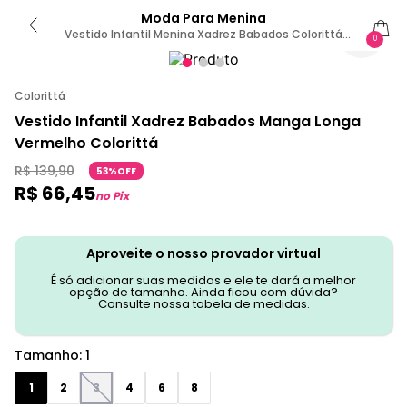
Moda Para Menina
Vestido Infantil Menina Xadrez Babados Colorittá
0
Vermelho 1
Colorittá
Vestido Infantil Xadrez Babados Manga Longa
Vermelho Colorittá
R$
139
,
90
53%OFF
R$
66
,
45
no Pix
Aproveite o nosso provador virtual
É só adicionar suas medidas e ele te dará a melhor
opção de tamanho. Ainda ficou com dúvida?
Consulte nossa tabela de medidas.
Tamanho
:
1
1
2
3
4
6
8