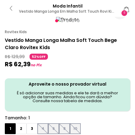
Moda Infantil
Vestido Manga Longa Em Malha Soft Touch Rovi Kids
0
Bege 1 / Bege
Rovitex Kids
Vestido Manga Longa Malha Soft Touch Bege
Claro Rovitex Kids
R$
129
,
99
52%OFF
R$
62
,
39
no Pix
Aproveite o nosso provador virtual
É só adicionar suas medidas e ele te dará a melhor
opção de tamanho. Ainda ficou com dúvida?
Consulte nossa tabela de medidas.
Tamanho
:
1
1
2
3
4
6
8
10