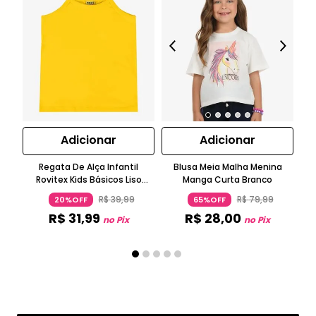
Adicionar
Adicionar
Regata De Alça Infantil
Blusa Meia Malha Menina
Bl
Rovitex Kids Básicos Liso
Manga Curta Branco
N
Amarelo
R$
39
,
99
R$
79
,
99
20%OFF
65%OFF
R$
31
,
99
R$
28
,
00
no Pix
no Pix