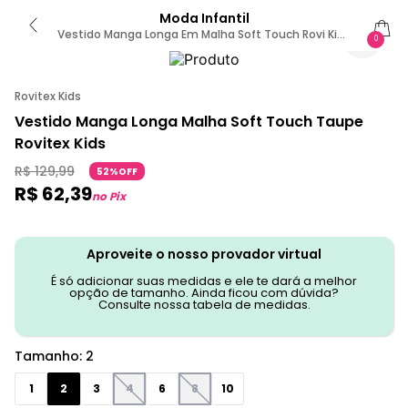
Moda Infantil
Vestido Manga Longa Em Malha Soft Touch Rovi Kids
0
Marrom 2 / Marrom
Rovitex Kids
Vestido Manga Longa Malha Soft Touch Taupe
Rovitex Kids
R$
129
,
99
52%OFF
R$
62
,
39
no Pix
Aproveite o nosso provador virtual
É só adicionar suas medidas e ele te dará a melhor
opção de tamanho. Ainda ficou com dúvida?
Consulte nossa tabela de medidas.
Tamanho
:
2
1
2
3
4
6
8
10