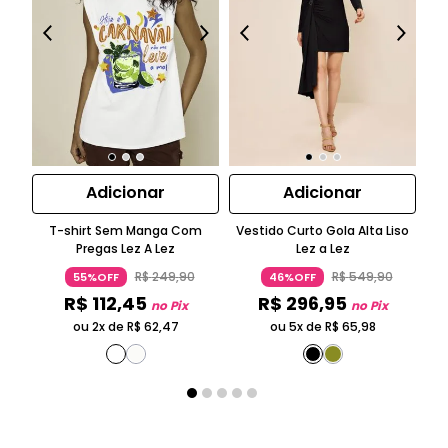
Adicionar
Adicionar
T-shirt Sem Manga Com
Vestido Curto Gola Alta Liso
B
Pregas Lez A Lez
Lez a Lez
R$
249
,
90
R$
549
,
90
55%OFF
46%OFF
R$
112
,
45
R$
296
,
95
no Pix
no Pix
ou 2x de
R$
62
,
47
ou 5x de
R$
65
,
98