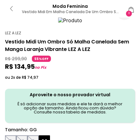
Moda Feminina
Vestido Midi Em Malha Canelada De Um Ombro Só
0
GG / Preto
LEZ A LEZ
Vestido Midi Um Ombro Só Malha Canelada Sem
Manga Laranja Vibrante LEZ A LEZ
R$
299
,
90
55%OFF
R$
134
,
95
no Pix
ou 2x de
R$
74
,
97
Aproveite o nosso provador virtual
É só adicionar suas medidas e ele te dará a melhor
opção de tamanho. Ainda ficou com dúvida?
Consulte nossa tabela de medidas.
Tamanho
:
GG