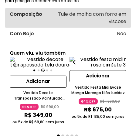
para proteger o acabamento do tecido.
Composição
Tule de malha com forro em
viscose
Com Bojo
Não
Quem viu, viu também
Adicionar
Adicionar
Vestido Festa Midi Evasê
V
Vestido Decote
Manga Morcego Lilás Lucidez
Transpassado Acinturado
R$
1
.
880
,
00
64%OFF
Evasê Midi Tela Sem Manga
R$
998
,
00
65%OFF
R$
675
,
00
Bege Claro
R$
349
,
00
ou 5x de
R$
135
,
00
sem juros
ou
ou 5x de
R$
69
,
80
sem juros