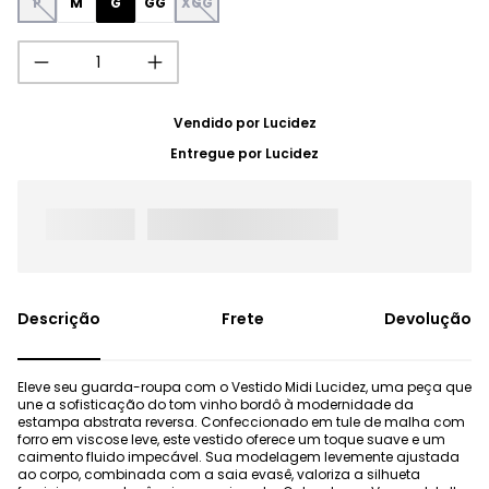
P
M
G
GG
XGG
Vendido por
Lucidez
Entregue por
Lucidez
Frete
Devolução
Eleve seu guarda-roupa com o Vestido Midi Lucidez, uma peça que
une a sofisticação do tom vinho bordô à modernidade da
estampa abstrata reversa. Confeccionado em tule de malha com
forro em viscose leve, este vestido oferece um toque suave e um
caimento fluido impecável. Sua modelagem levemente ajustada
ao corpo, combinada com a saia evasê, valoriza a silhueta