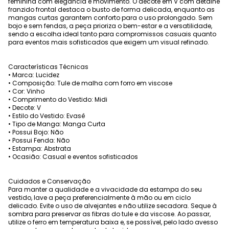
feminina com elegância e movimento. O decote em V com detalhe
franzido frontal destaca o busto de forma delicada, enquanto as
mangas curtas garantem conforto para o uso prolongado. Sem
bojo e sem fendas, a peça prioriza o bem-estar e a versatilidade,
sendo a escolha ideal tanto para compromissos casuais quanto
para eventos mais sofisticados que exigem um visual refinado.
Características Técnicas
• Marca: Lucidez
• Composição: Tule de malha com forro em viscose
• Cor: Vinho
• Comprimento do Vestido: Midi
• Decote: V
• Estilo do Vestido: Evasê
• Tipo de Manga: Manga Curta
• Possui Bojo: Não
• Possui Fenda: Não
• Estampa: Abstrata
• Ocasião: Casual e eventos sofisticados
Cuidados e Conservação
Para manter a qualidade e a vivacidade da estampa do seu
vestido, lave a peça preferencialmente à mão ou em ciclo
delicado. Evite o uso de alvejantes e não utilize secadora. Seque à
sombra para preservar as fibras do tule e da viscose. Ao passar,
utilize o ferro em temperatura baixa e, se possível, pelo lado avesso