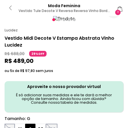
Moda Feminina
Vestido Tule Decote V Reversa Reversa Vinho Bordo
0
G
Lucidez
Vestido Midi Decote V Estampa Abstrata Vinho
Lucidez
R$
688
,
00
29%OFF
R$
489
,
00
ou 5x de
R$
97
,
80
sem juros
Aproveite o nosso provador virtual
É só adicionar suas medidas e ele te dará a melhor
opção de tamanho. Ainda ficou com dúvida?
Consulte nossa tabela de medidas.
Tamanho
:
G