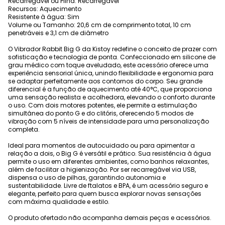
Recarregável ou Pilha: Recarregável
Recursos: Aquecimento
Resistente à água: Sim
Volume ou Tamanho: 20,6 cm de comprimento total, 10 cm
penetráveis e 3,1 cm de diâmetro
O Vibrador Rabbit Big G da Kistoy redefine o conceito de prazer com
sofisticação e tecnologia de ponta. Confeccionado em silicone de
grau médico com toque aveludado, este acessório oferece uma
experiência sensorial única, unindo flexibilidade e ergonomia para
se adaptar perfeitamente aos contornos do corpo. Seu grande
diferencial é a função de aquecimento até 40°C, que proporciona
uma sensação realista e acolhedora, elevando o conforto durante
o uso. Com dois motores potentes, ele permite a estimulação
simultânea do ponto G e do clitóris, oferecendo 5 modos de
vibração com 5 níveis de intensidade para uma personalização
completa.
Ideal para momentos de autocuidado ou para apimentar a
relação a dois, o Big G é versátil e prático. Sua resistência à água
permite o uso em diferentes ambientes, como banhos relaxantes,
além de facilitar a higienização. Por ser recarregável via USB,
dispensa o uso de pilhas, garantindo autonomia e
sustentabilidade. Livre de ftalatos e BPA, é um acessório seguro e
elegante, perfeito para quem busca explorar novas sensações
com máxima qualidade e estilo.
O produto ofertado não acompanha demais peças e acessórios.